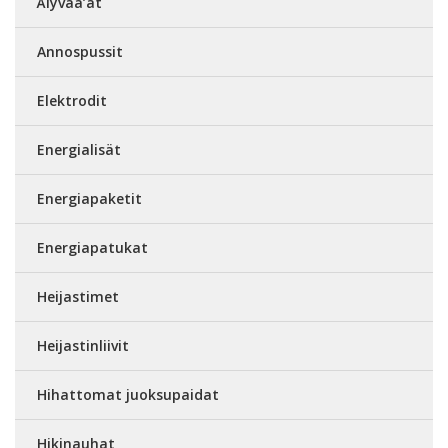
Älyvaa’at
Annospussit
Elektrodit
Energialisät
Energiapaketit
Energiapatukat
Heijastimet
Heijastinliivit
Hihattomat juoksupaidat
Hikinauhat