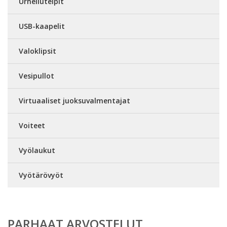
Urheiluteipit
USB-kaapelit
Valoklipsit
Vesipullot
Virtuaaliset juoksuvalmentajat
Voiteet
Vyölaukut
Vyötärövyöt
PARHAAT ARVOSTELUT