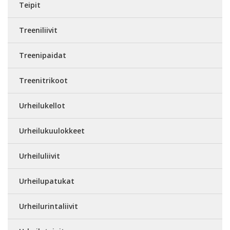
Teipit
Treeniliivit
Treenipaidat
Treenitrikoot
Urheilukellot
Urheilukuulokkeet
Urheiluliivit
Urheilupatukat
Urheilurintaliivit