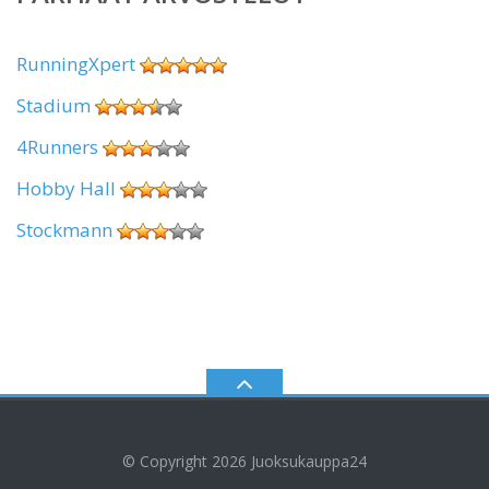
RunningXpert
Stadium
4Runners
Hobby Hall
Stockmann
© Copyright 2026
Juoksukauppa24