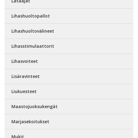
Lataajat
Lihashuoltopallot
Lihashuoltovälineet
Lihasstimulaattorit
Lihasvoiteet
Lisäravinteet
Liukuesteet
Maastojuoksukengät
Marjasekoitukset
Mukit