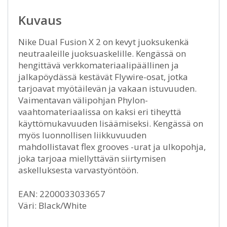
Kuvaus
Nike Dual Fusion X 2 on kevyt juoksukenkä
neutraaleille juoksuaskelille. Kengässä on
hengittävä verkkomateriaalipäällinen ja
jalkapöydässä kestävät Flywire-osat, jotka
tarjoavat myötäilevän ja vakaan istuvuuden.
Vaimentavan välipohjan Phylon-
vaahtomateriaalissa on kaksi eri tiheyttä
käyttömukavuuden lisäämiseksi. Kengässä on
myös luonnollisen liikkuvuuden
mahdollistavat flex grooves -urat ja ulkopohja,
joka tarjoaa miellyttävän siirtymisen
askelluksesta varvastyöntöön.
EAN: 2200033033657
Väri: Black/White