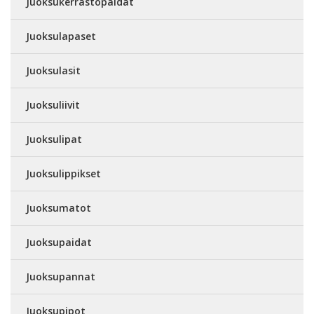
Juoksukerrastopaidat
Juoksulapaset
Juoksulasit
Juoksuliivit
Juoksulipat
Juoksulippikset
Juoksumatot
Juoksupaidat
Juoksupannat
Juoksupipot