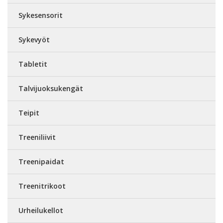
Sykesensorit
Sykevyöt
Tabletit
Talvijuoksukengät
Teipit
Treeniliivit
Treenipaidat
Treenitrikoot
Urheilukellot