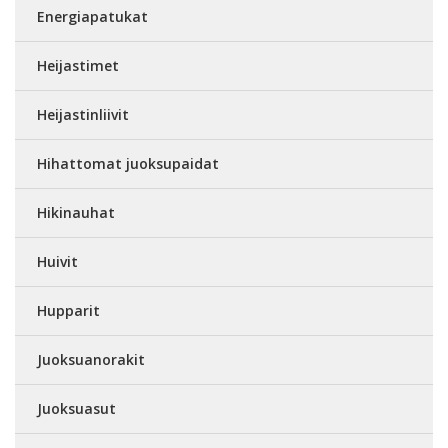
Energiapatukat
Heijastimet
Heijastinliivit
Hihattomat juoksupaidat
Hikinauhat
Huivit
Hupparit
Juoksuanorakit
Juoksuasut