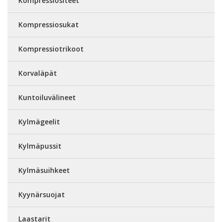
Kompressiositeet
Kompressiosukat
Kompressiotrikoot
Korvaläpät
Kuntoiluvälineet
Kylmägeelit
Kylmäpussit
Kylmäsuihkeet
Kyynärsuojat
Laastarit