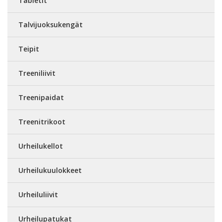
Tabletit
Talvijuoksukengät
Teipit
Treeniliivit
Treenipaidat
Treenitrikoot
Urheilukellot
Urheilukuulokkeet
Urheiluliivit
Urheilupatukat