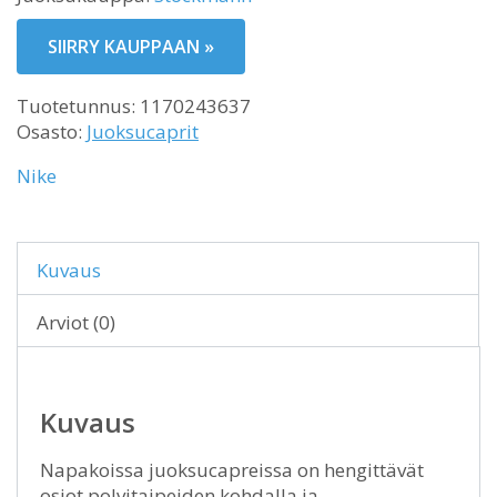
SIIRRY KAUPPAAN »
Tuotetunnus:
1170243637
Osasto:
Juoksucaprit
Nike
Kuvaus
Arviot (0)
Kuvaus
Napakoissa juoksucapreissa on hengittävät
osiot polvitaipeiden kohdalla ja