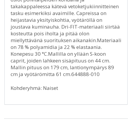
takakappaleessa kätevä vetoketjukiinnitteinen
tasku esimerkiksi avaimille. Capreissa on
heijastavia yksityiskohtia, vyötäröllä on
joustava kuminauha. Dri-FIT-materiaali siirtää
kosteutta pois iholta ja pitää olon
miellyttävänä suorituksen aikanakin.Materiaali
on 78 % polyamidia ja 22 % elastaania.
Konepesu 30 °C.Mallilla on yllään S-koon
caprit, joiden lahkeen sisäpituus on 44 cm.
Mallin pituus on 179 cm, lantionympärys 89
cm ja vyötärömitta 61 cm.644888-010
Kohderyhmä: Naiset