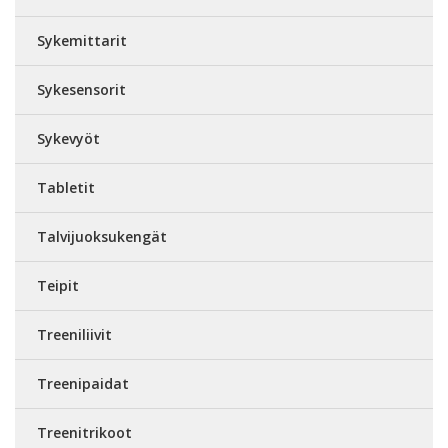
Sykemittarit
Sykesensorit
Sykevyöt
Tabletit
Talvijuoksukengät
Teipit
Treeniliivit
Treenipaidat
Treenitrikoot