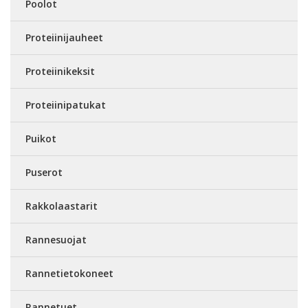
Poolot
Proteiinijauheet
Proteiinikeksit
Proteiinipatukat
Puikot
Puserot
Rakkolaastarit
Rannesuojat
Rannetietokoneet
Rannetuet