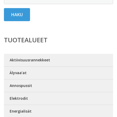
HAKU
TUOTEALUEET
Aktiivisuusrannekkeet
Älyvaa’at
Annospussit
Elektrodit
Energialisät