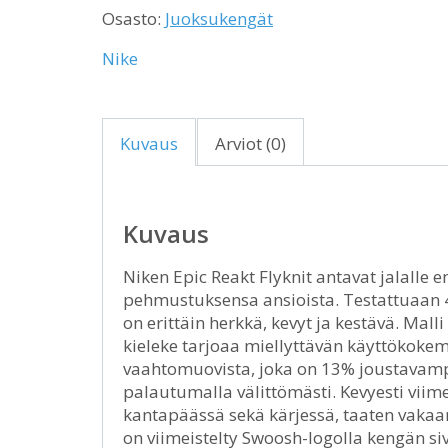
Osasto:
Juoksukengät
Nike
Kuvaus
Arviot (0)
Kuvaus
Niken Epic Reakt Flyknit antavat jalall
pehmustuksensa ansioista. Testattuaan 4
on erittäin herkkä, kevyt ja kestävä. Mall
kieleke tarjoaa miellyttävän käyttökokem
vaahtomuovista, joka on 13% joustavampi
palautumalla välittömästi. Kevyesti viim
kantapäässä sekä kärjessä, taaten vakaan
on viimeistelty Swoosh-logolla kengän si