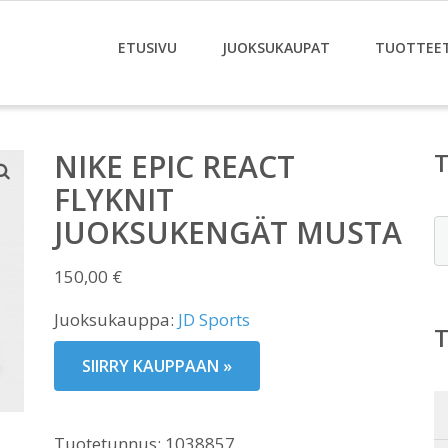
ETUSIVU
JUOKSUKAUPAT
TUOTTEE
NIKE EPIC REACT
FLYKNIT
JUOKSUKENGÄT MUSTA
E
150,00
€
Juoksukauppa:
JD Sports
SIIRRY KAUPPAAN »
Tuotetunnus:
1038857