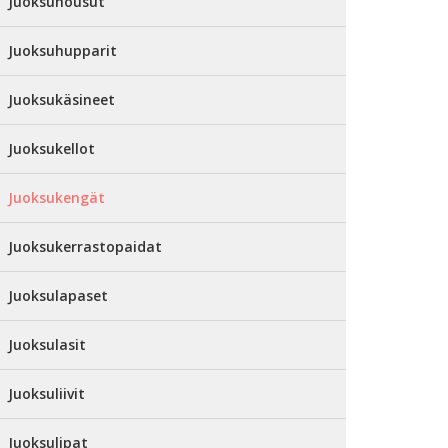
Juoksuhousut
Juoksuhupparit
Juoksukäsineet
Juoksukellot
Juoksukengät
Juoksukerrastopaidat
Juoksulapaset
Juoksulasit
Juoksuliivit
Juoksulipat