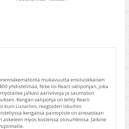
e ennennäkemätöntä mukavuutta ensiluokkaisen
00 yhdistelmää, Nike loi React-välipohjan, joka
i myötäilee jalkasi ääriviivoja ja saumaton
uksen. Kengän välipohja on tehty React-
 kuin Lunarlon, reagoiden iskuihin
eistellyssä kengässä painopiste on ainoastaan
 askeleen myös kosteissa olosuhteissa. Jalkine
vupinnalla.