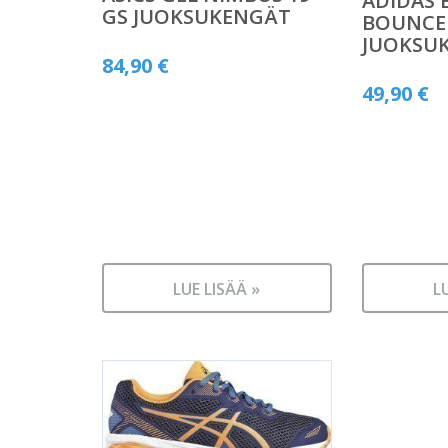
ADIDAS 
GS JUOKSUKENGÄT
BOUNCE
JUOKSU
84,90
€
49,90
€
LUE LISÄÄ »
L