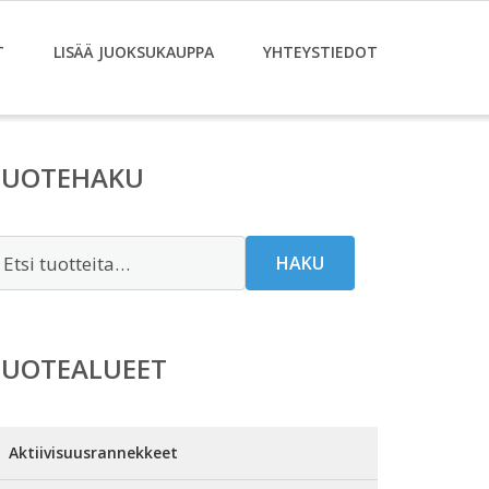
T
LISÄÄ JUOKSUKAUPPA
YHTEYSTIEDOT
TUOTEHAKU
tsi:
HAKU
TUOTEALUEET
Aktiivisuusrannekkeet