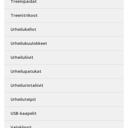
Treenipaidat
Treenitrikoot
Urheilukellot
Urheilukuulokkeet
Urheiluliivit
Urheilupatukat
Urheilurintaliivit
Urheiluteipit
USB-kaapelit
Valoklipsit