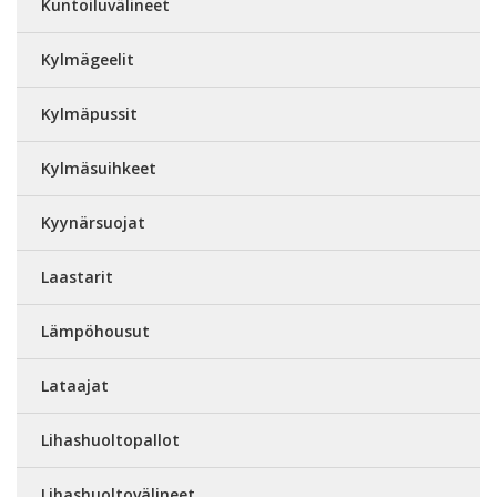
Kuntoiluvälineet
Kylmägeelit
Kylmäpussit
Kylmäsuihkeet
Kyynärsuojat
Laastarit
Lämpöhousut
Lataajat
Lihashuoltopallot
Lihashuoltovälineet