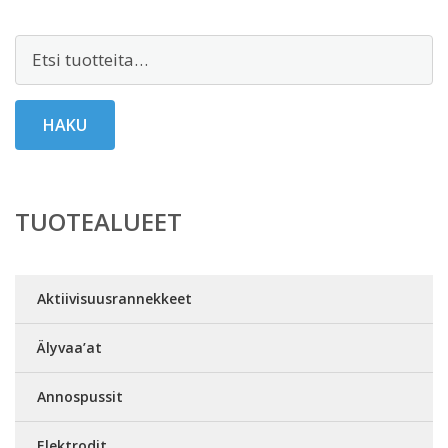
Etsi:
HAKU
TUOTEALUEET
Aktiivisuusrannekkeet
Älyvaa’at
Annospussit
Elektrodit