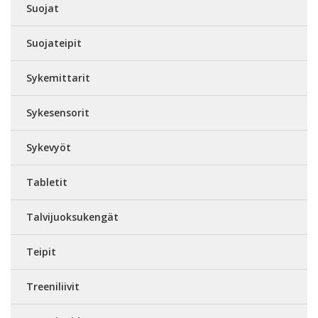
Suojat
Suojateipit
Sykemittarit
Sykesensorit
Sykevyöt
Tabletit
Talvijuoksukengät
Teipit
Treeniliivit