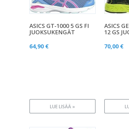
ASICS GT-1000 5 GS FI
ASICS G
JUOKSUKENGÄT
12 GS J
64,90
€
70,00
€
LUE LISÄÄ »
L