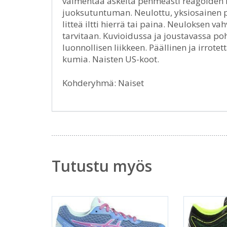
vaimentaa askelta pehmeästi reagoiden hy
juoksutuntuman. Neulottu, yksiosainen pä
litteä iltti hierrä tai paina. Neuloksen 
tarvitaan. Kuvioidussa ja joustavassa pohj
luonnollisen liikkeen. Päällinen ja irrotet
kumia. Naisten US-koot.
Kohderyhmä: Naiset
Tutustu myös