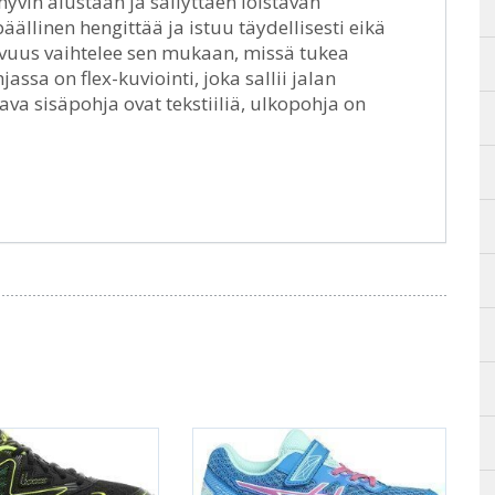
vin alustaan ja säilyttäen loistavan
ällinen hengittää ja istuu täydellisesti eikä
vahvuus vaihtelee sen mukaan, missä tukea
assa on flex-kuviointi, joka sallii jalan
tava sisäpohja ovat tekstiiliä, ulkopohja on