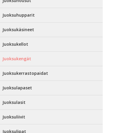
Juoksuhousut
Juoksuhupparit
Juoksukäsineet
Juoksukellot
Juoksukengät
Juoksukerrastopaidat
Juoksulapaset
Juoksulasit
Juoksuliivit
Juoksulipat