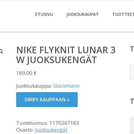
ETUSIVU
JUOKSUKAUPAT
TUOTTEE
NIKE FLYKNIT LUNAR 3
W JUOKSUKENGÄT
E
169,00
€
Juoksukauppa:
Stockmann
SIIRRY KAUPPAAN »
Tuotetunnus:
1170267183
Osasto:
Juoksukengät