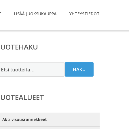
T
LISÄÄ JUOKSUKAUPPA
YHTEYSTIEDOT
TUOTEHAKU
tsi:
HAKU
TUOTEALUEET
Aktiivisuusrannekkeet