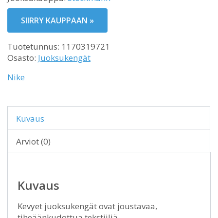
SIIRRY KAUPPAAN »
Tuotetunnus:
1170319721
Osasto:
Juoksukengät
Nike
Kuvaus
Arviot (0)
Kuvaus
Kevyet juoksukengät ovat joustavaa,
tiheäänkudottua tekstiiliä.