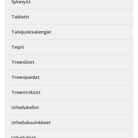
Sykevyöt
Tabletit
Talvijuoksukengät
Teipit
Treeniliivit
Treenipaidat
Treenitrikoot
Urheilukellot
Urheilukuulokkeet
Urheiluliivit