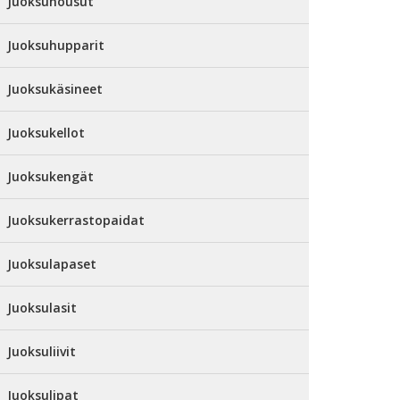
Juoksuhousut
Juoksuhupparit
Juoksukäsineet
Juoksukellot
Juoksukengät
Juoksukerrastopaidat
Juoksulapaset
Juoksulasit
Juoksuliivit
Juoksulipat