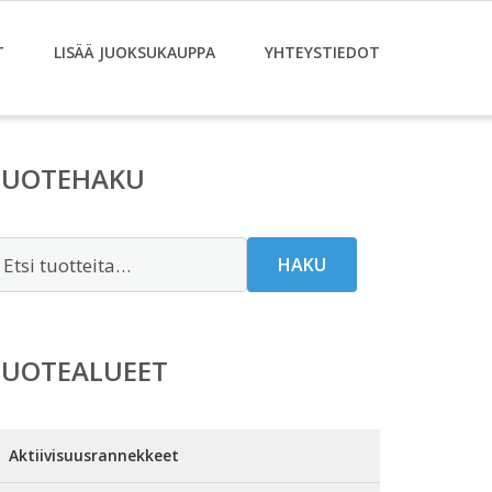
T
LISÄÄ JUOKSUKAUPPA
YHTEYSTIEDOT
TUOTEHAKU
tsi:
HAKU
TUOTEALUEET
Aktiivisuusrannekkeet