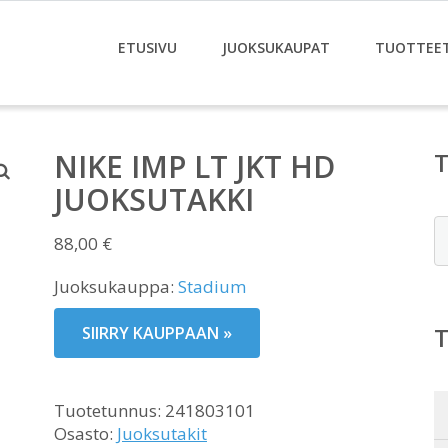
ETUSIVU
JUOKSUKAUPAT
TUOTTEE
NIKE IMP LT JKT HD
JUOKSUTAKKI
E
88,00
€
Juoksukauppa:
Stadium
SIIRRY KAUPPAAN »
Tuotetunnus:
241803101
Osasto:
Juoksutakit