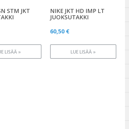
SN STM JKT
NIKE JKT HD IMP LT
AKKI
JUOKSUTAKKI
60,50
€
UE LISÄÄ »
LUE LISÄÄ »