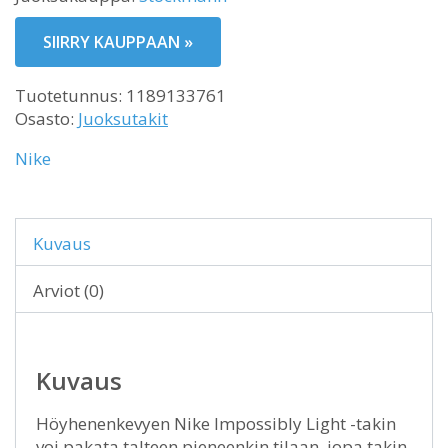
SIIRRY KAUPPAAN »
Tuotetunnus:
1189133761
Osasto:
Juoksutakit
Nike
Kuvaus
Arviot (0)
Kuvaus
Höyhenenkevyen Nike Impossibly Light -takin
voi pakata talteen pieneenkin tilaan, jopa takin