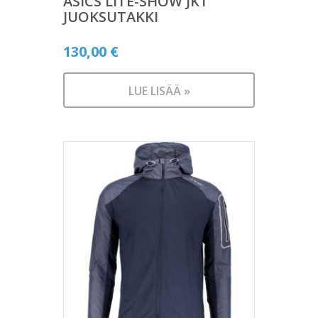
ASICS LITE-SHOW JKT
JUOKSUTAKKI
130,00
€
LUE LISÄÄ »