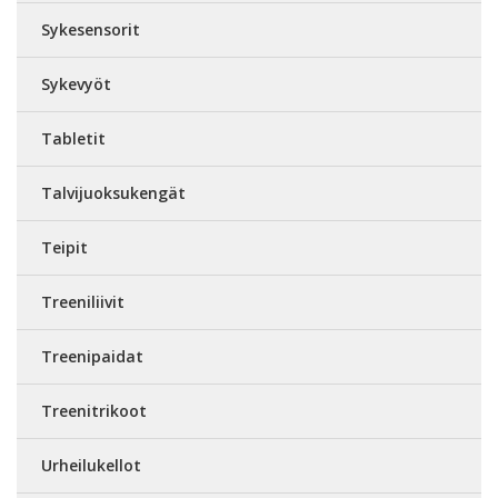
Sykesensorit
Sykevyöt
Tabletit
Talvijuoksukengät
Teipit
Treeniliivit
Treenipaidat
Treenitrikoot
Urheilukellot