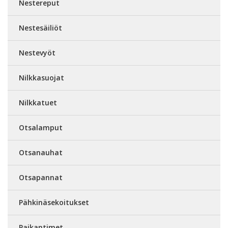
Nestereput
Nestesäiliöt
Nestevyöt
Nilkkasuojat
Nilkkatuet
Otsalamput
Otsanauhat
Otsapannat
Pähkinäsekoitukset
Paikantimet