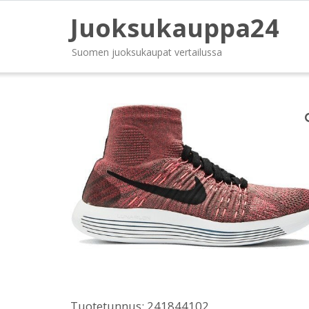
Juoksukauppa24
Suomen juoksukaupat vertailussa
Tuotetunnus:
241844102