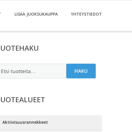
T
LISÄÄ JUOKSUKAUPPA
YHTEYSTIEDOT
TUOTEHAKU
tsi:
HAKU
TUOTEALUEET
Aktiivisuusrannekkeet