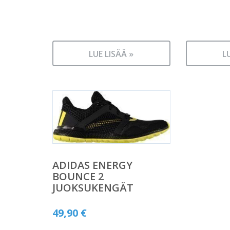
LUE LISÄÄ »
L
ADIDAS ENERGY
BOUNCE 2
JUOKSUKENGÄT
49,90
€