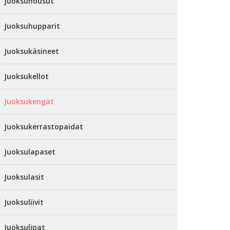
Juoksuhousut
Juoksuhupparit
Juoksukäsineet
Juoksukellot
Juoksukengät
Juoksukerrastopaidat
Juoksulapaset
Juoksulasit
Juoksuliivit
Juoksulipat