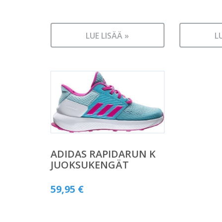
LUE LISÄÄ »
L
ADIDAS RAPIDARUN K
JUOKSUKENGÄT
59,95
€