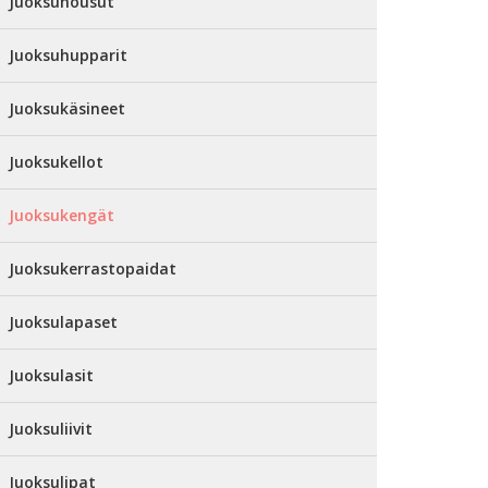
Juoksuhousut
Juoksuhupparit
Juoksukäsineet
Juoksukellot
Juoksukengät
Juoksukerrastopaidat
Juoksulapaset
Juoksulasit
Juoksuliivit
Juoksulipat