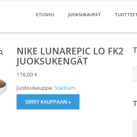
ETUSIVU
JUOKSUKAUPAT
TUOTTEE
NIKE LUNAREPIC LO FK2
JUOKSUKENGÄT
E
176,00
€
Juoksukauppa:
Stadium
SIIRRY KAUPPAAN »