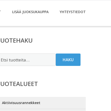
T
LISÄÄ JUOKSUKAUPPA
YHTEYSTIEDOT
TUOTEHAKU
tsi:
HAKU
TUOTEALUEET
Aktiivisuusrannekkeet