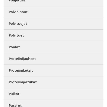
Pohjetuet
Polvihihnat
Polvisuojat
Polvituet
Poolot
Proteiinijauheet
Proteiinikeksit
Proteiinipatukat
Puikot
Puserot