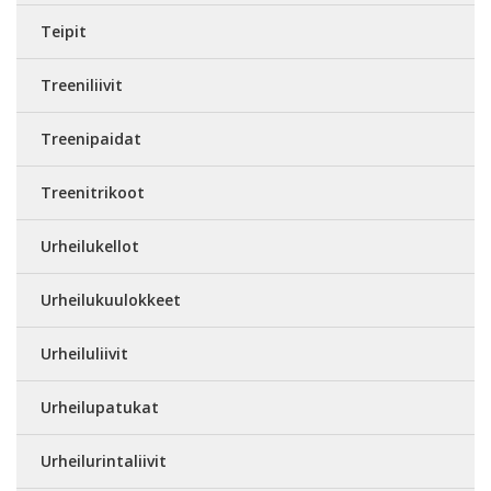
Teipit
Treeniliivit
Treenipaidat
Treenitrikoot
Urheilukellot
Urheilukuulokkeet
Urheiluliivit
Urheilupatukat
Urheilurintaliivit