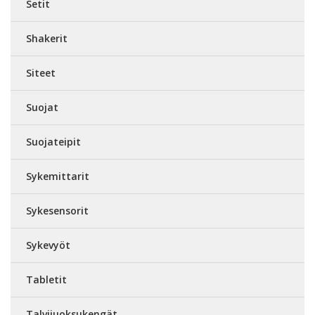
Setit
Shakerit
Siteet
Suojat
Suojateipit
Sykemittarit
Sykesensorit
Sykevyöt
Tabletit
Talvijuoksukengät