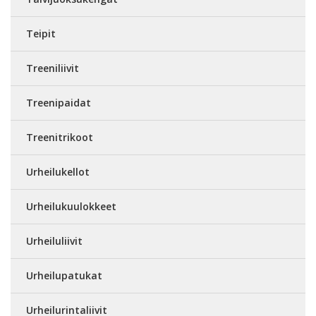
Teipit
Treeniliivit
Treenipaidat
Treenitrikoot
Urheilukellot
Urheilukuulokkeet
Urheiluliivit
Urheilupatukat
Urheilurintaliivit