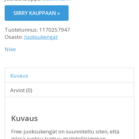
SIIRRY KAUPPAAN »
Tuotetunnus:
1170257947
Osasto:
Juoksukengät
Nike
Kuvaus
Arviot (0)
Kuvaus
Free-juoksukengät on suunniteltu siten, että
niissä juoksu tuntuu mahdollisimman