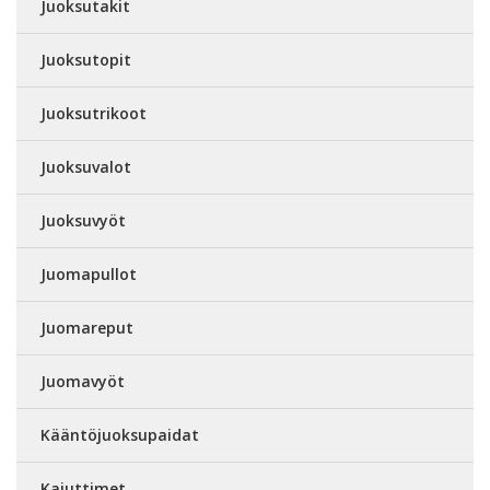
Juoksutakit
Juoksutopit
Juoksutrikoot
Juoksuvalot
Juoksuvyöt
Juomapullot
Juomareput
Juomavyöt
Kääntöjuoksupaidat
Kaiuttimet