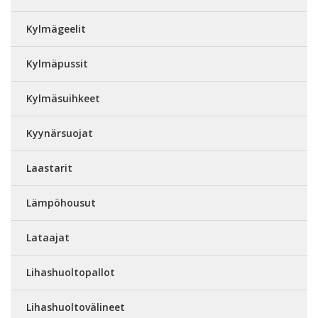
Kylmägeelit
Kylmäpussit
Kylmäsuihkeet
Kyynärsuojat
Laastarit
Lämpöhousut
Lataajat
Lihashuoltopallot
Lihashuoltovälineet