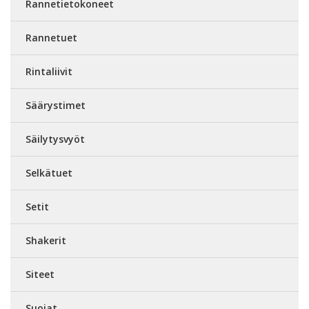
Rannetietokoneet
Rannetuet
Rintaliivit
Säärystimet
Säilytysvyöt
Selkätuet
Setit
Shakerit
Siteet
Suojat