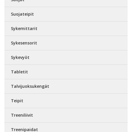
Suojateipit
Sykemittarit
Sykesensorit
Sykevyöt
Tabletit
Talvijuoksukengät
Teipit
Treeniliivit
Treenipaidat