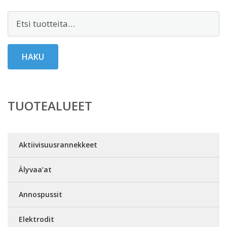
Etsi:
HAKU
TUOTEALUEET
Aktiivisuusrannekkeet
Älyvaa’at
Annospussit
Elektrodit