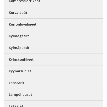
Kompressiotrikoot
Korvaläpät
Kuntoiluvälineet
Kylmägeelit
Kylmäpussit
Kylmäsuihkeet
Kyynärsuojat
Laastarit
Lämpöhousut
Lataajat