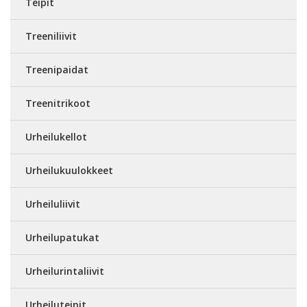
Teipit
Treeniliivit
Treenipaidat
Treenitrikoot
Urheilukellot
Urheilukuulokkeet
Urheiluliivit
Urheilupatukat
Urheilurintaliivit
Urheiluteipit