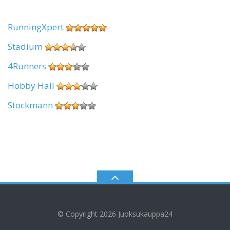
RunningXpert
Stadium
4Runners
Hobby Hall
Stockmann
© Copyright 2026
Juoksukauppa24