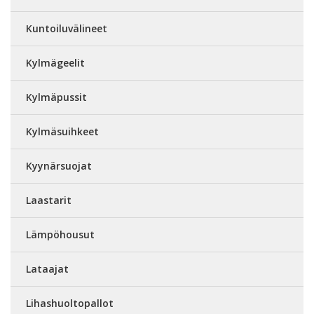
Kuntoiluvälineet
Kylmägeelit
Kylmäpussit
Kylmäsuihkeet
Kyynärsuojat
Laastarit
Lämpöhousut
Lataajat
Lihashuoltopallot