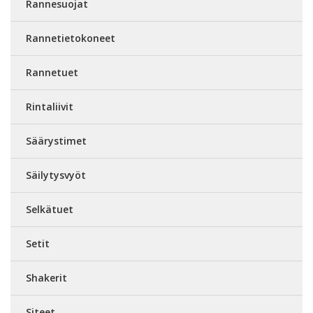
Rannesuojat
Rannetietokoneet
Rannetuet
Rintaliivit
Säärystimet
Säilytysvyöt
Selkätuet
Setit
Shakerit
Siteet