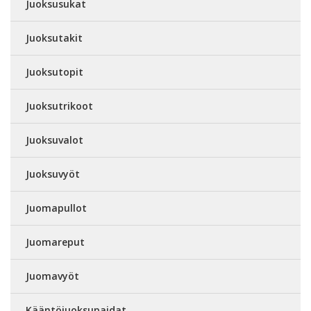
Juoksusukat
Juoksutakit
Juoksutopit
Juoksutrikoot
Juoksuvalot
Juoksuvyöt
Juomapullot
Juomareput
Juomavyöt
Kääntöjuoksupaidat