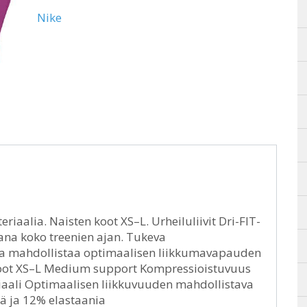
Nike
eriaalia. Naisten koot XS–L. Urheiluliivit Dri-FIT-
aana koko treenien ajan. Tukeva
oka mahdollistaa optimaalisen liikkumavapauden
en koot XS–L Medium support Kompressioistuvuus
riaali Optimaalisen liikkuvuuden mahdollistava
iä ja 12% elastaania