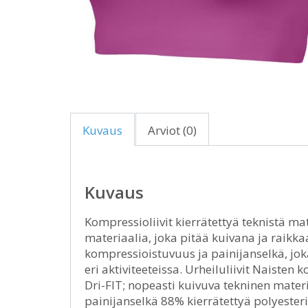
Kuvaus
Arviot (0)
Kuvaus
Kompressioliivit kierrätettyä teknistä mat
materiaalia, joka pitää kuivana ja raikk
kompressioistuvuus ja painijanselkä, j
eri aktiviteeteissa. Urheiluliivit Naist
Dri-FIT; nopeasti kuivuva tekninen mate
painijanselkä 88% kierrätettyä polyester