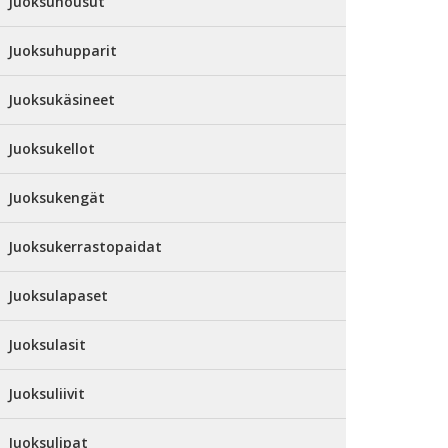
Juoksuhousut
Juoksuhupparit
Juoksukäsineet
Juoksukellot
Juoksukengät
Juoksukerrastopaidat
Juoksulapaset
Juoksulasit
Juoksuliivit
Juoksulipat