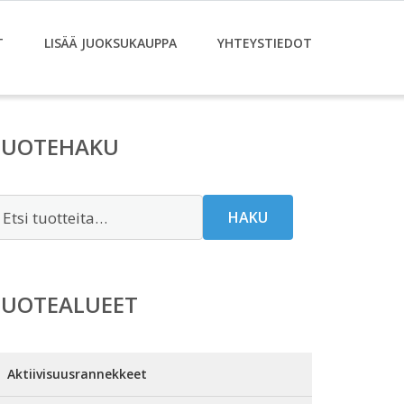
T
LISÄÄ JUOKSUKAUPPA
YHTEYSTIEDOT
TUOTEHAKU
tsi:
HAKU
TUOTEALUEET
Aktiivisuusrannekkeet