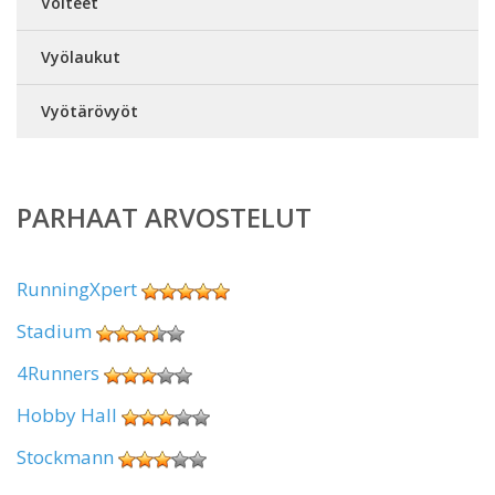
Voiteet
Vyölaukut
Vyötärövyöt
PARHAAT ARVOSTELUT
RunningXpert
Stadium
4Runners
Hobby Hall
Stockmann