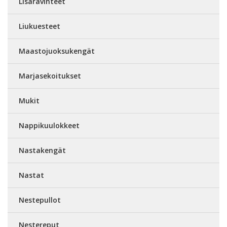
Lisäravinteet
Liukuesteet
Maastojuoksukengät
Marjasekoitukset
Mukit
Nappikuulokkeet
Nastakengät
Nastat
Nestepullot
Nestereput