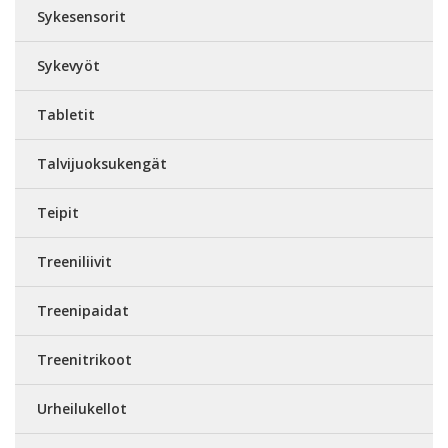
Sykesensorit
Sykevyöt
Tabletit
Talvijuoksukengät
Teipit
Treeniliivit
Treenipaidat
Treenitrikoot
Urheilukellot