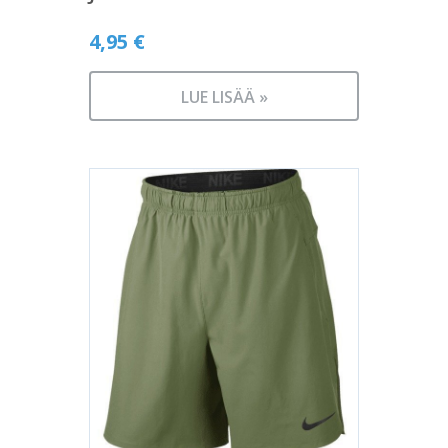
4,95
€
LUE LISÄÄ »