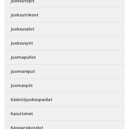
Juoksutopit
Juoksutrikoot
Juoksuvalot
Juoksuvyöt
Juomapullot
Juomareput
Juomavyöt
Kääntöjuoksupaidat
Kaiuttimet
Käsivarsikotelot