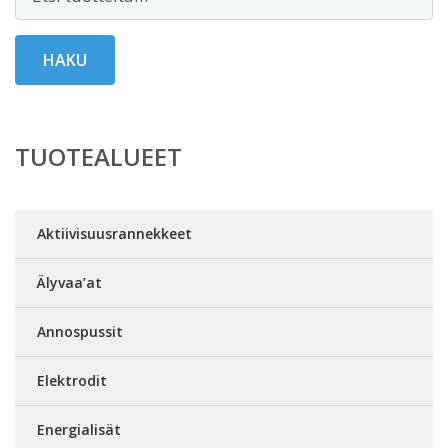
HAKU
TUOTEALUEET
Aktiivisuusrannekkeet
Älyvaa’at
Annospussit
Elektrodit
Energialisät