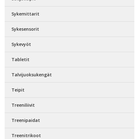
Sykemittarit
Sykesensorit
Sykevyöt
Tabletit
Talvijuoksukengät
Teipit
Treeniliivit
Treenipaidat
Treenitrikoot