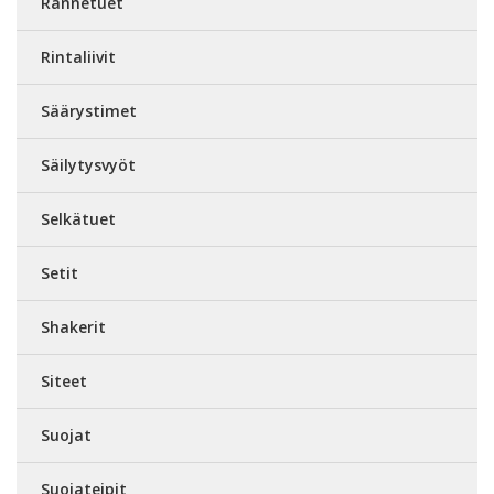
Rannetuet
Rintaliivit
Säärystimet
Säilytysvyöt
Selkätuet
Setit
Shakerit
Siteet
Suojat
Suojateipit