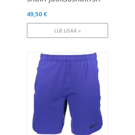
49,50
€
LUE LISÄÄ »