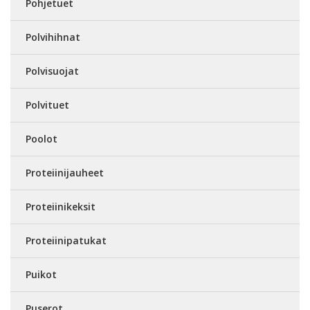
Pohjetuet
Polvihihnat
Polvisuojat
Polvituet
Poolot
Proteiinijauheet
Proteiinikeksit
Proteiinipatukat
Puikot
Puserot