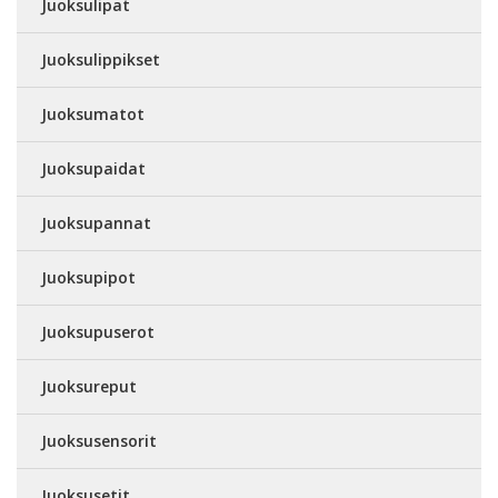
Juoksulipat
Juoksulippikset
Juoksumatot
Juoksupaidat
Juoksupannat
Juoksupipot
Juoksupuserot
Juoksureput
Juoksusensorit
Juoksusetit