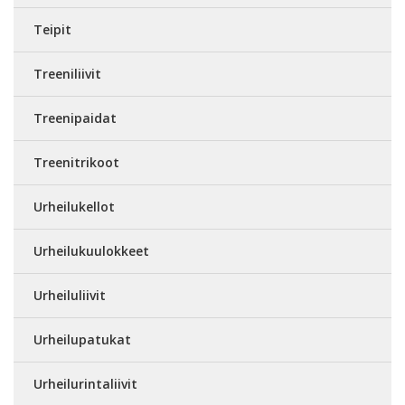
Teipit
Treeniliivit
Treenipaidat
Treenitrikoot
Urheilukellot
Urheilukuulokkeet
Urheiluliivit
Urheilupatukat
Urheilurintaliivit