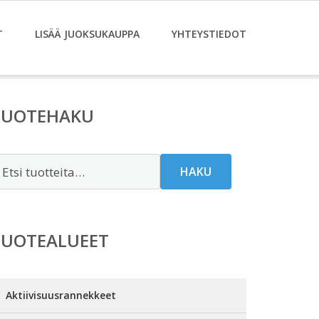
T
LISÄÄ JUOKSUKAUPPA
YHTEYSTIEDOT
TUOTEHAKU
tsi:
HAKU
TUOTEALUEET
Aktiivisuusrannekkeet