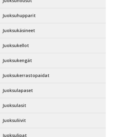
Juoksuhousut
Juoksuhupparit
Juoksukäsineet
Juoksukellot
Juoksukengät
Juoksukerrastopaidat
Juoksulapaset
Juoksulasit
Juoksuliivit
Juoksulipat