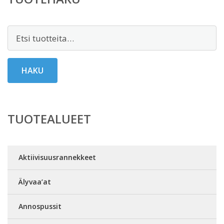
Etsi:
HAKU
TUOTEALUEET
Aktiivisuusrannekkeet
Älyvaa’at
Annospussit