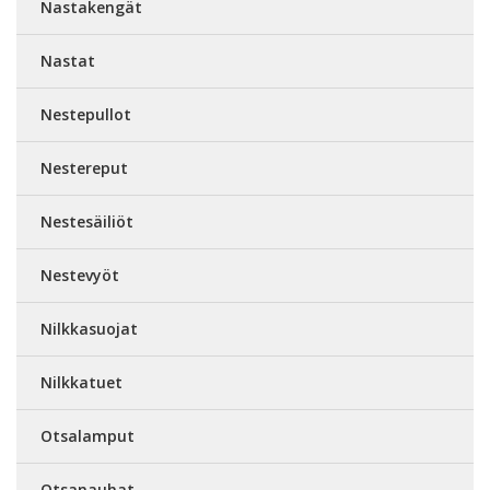
Nastakengät
Nastat
Nestepullot
Nestereput
Nestesäiliöt
Nestevyöt
Nilkkasuojat
Nilkkatuet
Otsalamput
Otsanauhat