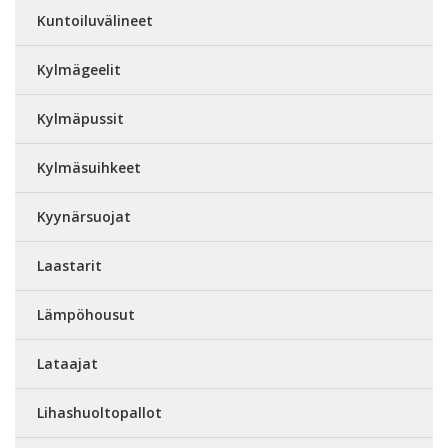
Kuntoiluvälineet
Kylmägeelit
Kylmäpussit
Kylmäsuihkeet
Kyynärsuojat
Laastarit
Lämpöhousut
Lataajat
Lihashuoltopallot