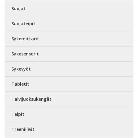
Suojat
Suojateipit
Sykemittarit
Sykesensorit
Sykevyöt
Tabletit
Talvijuoksukengät
Teipit
Treeniliivit