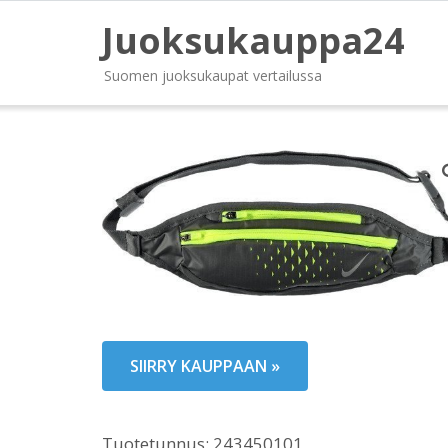
Juoksukauppa24
Suomen juoksukaupat vertailussa
SIIRRY KAUPPAAN »
Tuotetunnus:
243450101