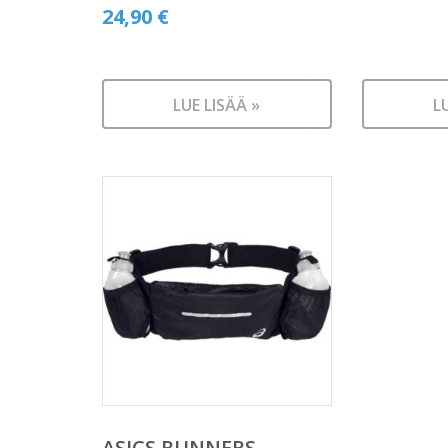
24,90
€
LUE LISÄÄ »
L
ASICS RUNNERS