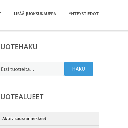
T
LISÄÄ JUOKSUKAUPPA
YHTEYSTIEDOT
TUOTEHAKU
tsi:
HAKU
TUOTEALUEET
Aktiivisuusrannekkeet