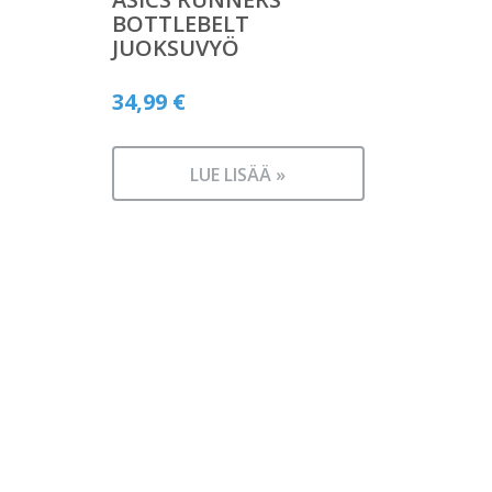
BOTTLEBELT
JUOKSUVYÖ
34,99
€
LUE LISÄÄ »