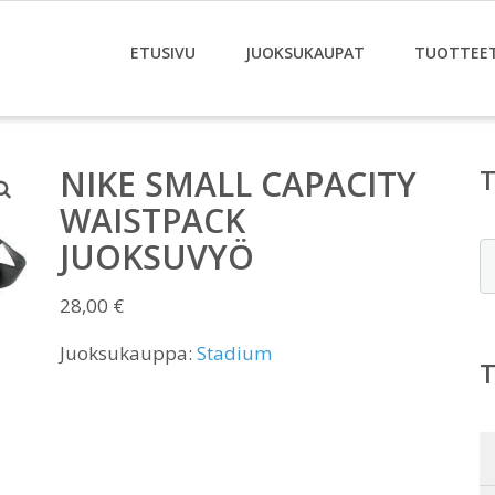
ETUSIVU
JUOKSUKAUPAT
TUOTTEE
NIKE SMALL CAPACITY
WAISTPACK
JUOKSUVYÖ
E
28,00
€
Juoksukauppa:
Stadium