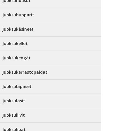
Juoksuhousut
Juoksuhupparit
Juoksukäsineet
Juoksukellot
Juoksukengät
Juoksukerrastopaidat
Juoksulapaset
Juoksulasit
Juoksuliivit
Juoksulipat