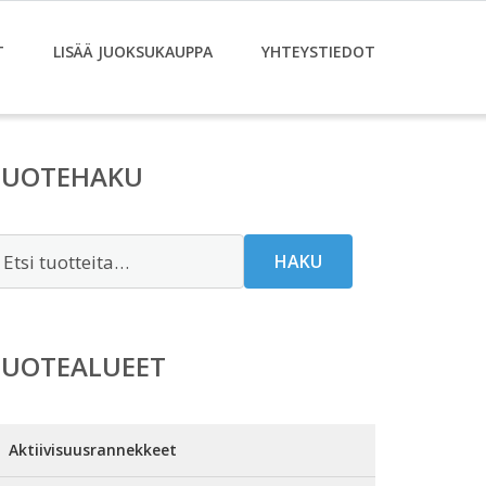
T
LISÄÄ JUOKSUKAUPPA
YHTEYSTIEDOT
TUOTEHAKU
tsi:
HAKU
TUOTEALUEET
Aktiivisuusrannekkeet