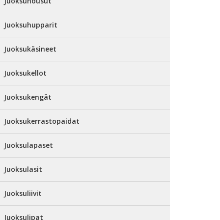
Juoksuhousut
Juoksuhupparit
Juoksukäsineet
Juoksukellot
Juoksukengät
Juoksukerrastopaidat
Juoksulapaset
Juoksulasit
Juoksuliivit
Juoksulipat