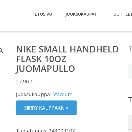
ETUSIVU
JUOKSUKAUPAT
TUOTTEE
NIKE SMALL HANDHELD
FLASK 10OZ
JUOMAPULLO
E
27,90
€
Juoksukauppa:
Stadium
SIIRRY KAUPPAAN »
Tuotetunnus:
243009102