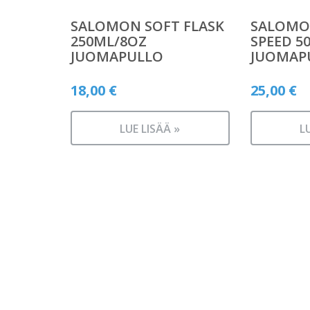
SALOMON SOFT FLASK
SALOMO
250ML/8OZ
SPEED 5
JUOMAPULLO
JUOMAP
18,00
€
25,00
€
LUE LISÄÄ »
L