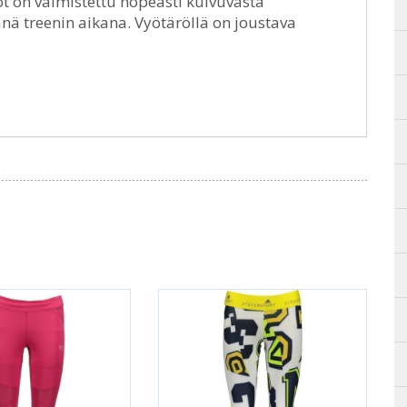
t on valmistettu nopeasti kuivuvasta
änä treenin aikana. Vyötäröllä on joustava