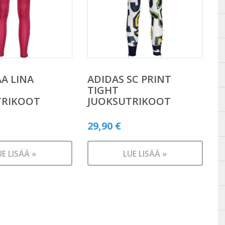
AA LINA
ADIDAS SC PRINT
TIGHT
TRIKOOT
JUOKSUTRIKOOT
29,90
€
UE LISÄÄ »
LUE LISÄÄ »