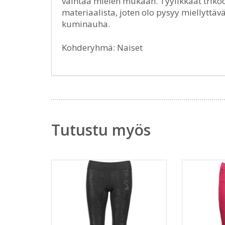
vaihtaa mielen mukaan. Tyylikkäät trikoo
materiaalista, joten olo pysyy miellyttäv
kuminauha.
Kohderyhmä: Naiset
Tutustu myös