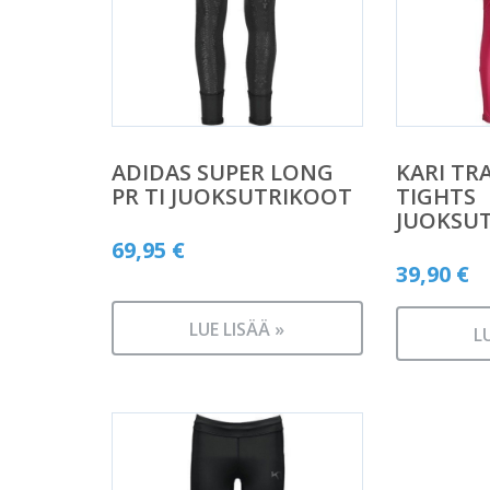
ADIDAS SUPER LONG
KARI TR
PR TI JUOKSUTRIKOOT
TIGHTS
JUOKSU
69,95
€
39,90
€
LUE LISÄÄ »
L