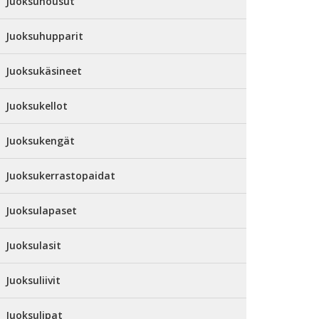
Juoksuhousut
Juoksuhupparit
Juoksukäsineet
Juoksukellot
Juoksukengät
Juoksukerrastopaidat
Juoksulapaset
Juoksulasit
Juoksuliivit
Juoksulipat