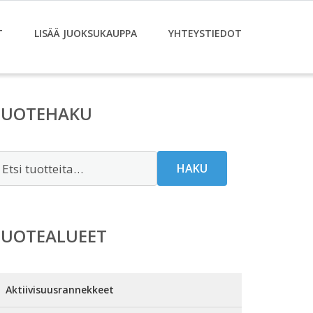
T
LISÄÄ JUOKSUKAUPPA
YHTEYSTIEDOT
TUOTEHAKU
tsi:
HAKU
TUOTEALUEET
Aktiivisuusrannekkeet