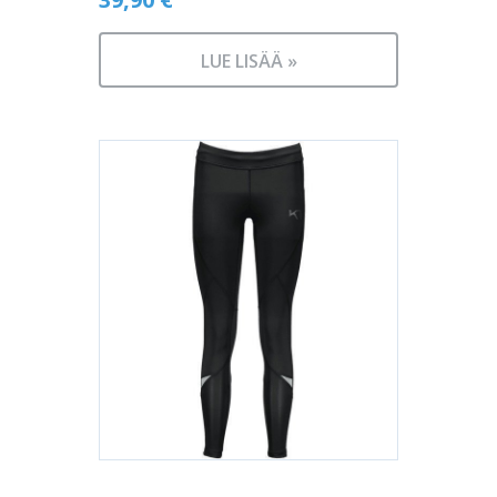
LUE LISÄÄ »