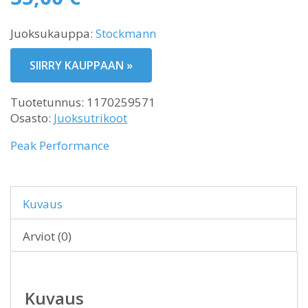
hinta
Nykyinen
oli:
Juoksukauppa:
Stockmann
hinta
89,90 €.
on:
SIIRRY KAUPPAAN »
35,00 €.
Tuotetunnus:
1170259571
Osasto:
Juoksutrikoot
Peak Performance
Kuvaus
Arviot (0)
Kuvaus