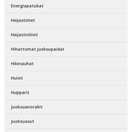
Energiapatukat
Heijastimet
Heijastinliivit
Hihattomat juoksupaidat
Hikinauhat
Huivit
Hupparit
Juoksuanorakit
Juoksuasut