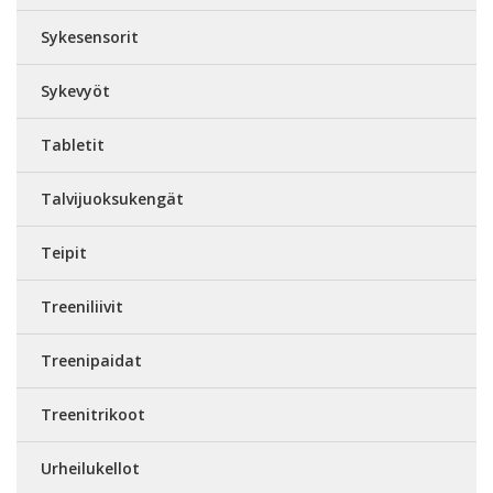
Sykesensorit
Sykevyöt
Tabletit
Talvijuoksukengät
Teipit
Treeniliivit
Treenipaidat
Treenitrikoot
Urheilukellot