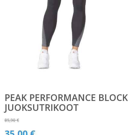
PEAK PERFORMANCE BLOCK
JUOKSUTRIKOOT
89,90
€
Alkuperäinen
35,00
€