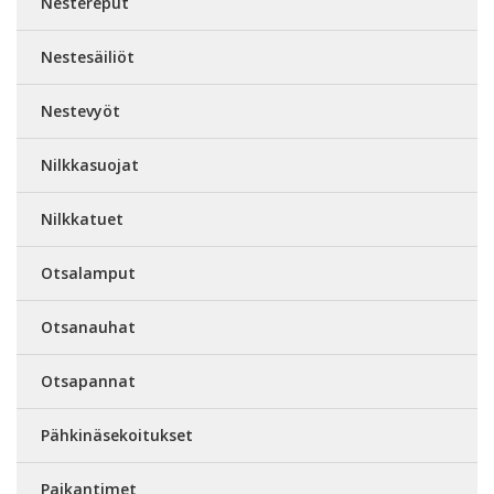
Nestereput
Nestesäiliöt
Nestevyöt
Nilkkasuojat
Nilkkatuet
Otsalamput
Otsanauhat
Otsapannat
Pähkinäsekoitukset
Paikantimet