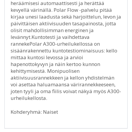
heräämisesi automaattisesti ja herättää
kevyellä värinällä. Polar Flow -palvelu pitää
kirjaa unesi laadusta sekä harjoittelun, levon ja
päivittäisen aktiivisuuden tasapainosta, jotta
olisit mahdollisimman energinen ja
levännyt.Kuntotesti ja vaihdettava
rannekePolar A300-urheilukellossa on
sisäänrakennettu kuntotestiominaisuus: kello
mittaa kuntosi levossa ja arvioi
hapenottokyvyn ja näin kertoo kunnon
kehittymisestä. Monipuolisen
aktiivisuusrannekkeen ja kellon yhdistelmän
voi asettaa haluamaansa värirannekkeeseen,
joten tyyli ja oma fiilis voivat näkyä myös A300-
urheilukellosta.
Kohderyhmä: Naiset