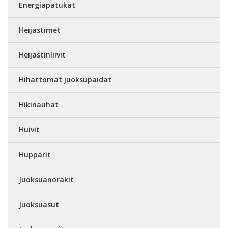
Energiapatukat
Heijastimet
Heijastinliivit
Hihattomat juoksupaidat
Hikinauhat
Huivit
Hupparit
Juoksuanorakit
Juoksuasut