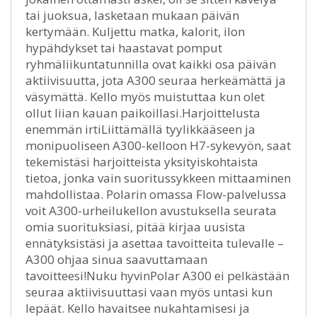
tai juoksua, lasketaan mukaan päivän
kertymään. Kuljettu matka, kalorit, ilon
hypähdykset tai haastavat pomput
ryhmäliikuntatunnilla ovat kaikki osa päivän
aktiivisuutta, jota A300 seuraa herkeämättä ja
väsymättä. Kello myös muistuttaa kun olet
ollut liian kauan paikoillasi.Harjoittelusta
enemmän irtiLiittämällä tyylikkääseen ja
monipuoliseen A300-kelloon H7-sykevyön, saat
tekemistäsi harjoitteista yksityiskohtaista
tietoa, jonka vain suoritussykkeen mittaaminen
mahdollistaa. Polarin omassa Flow-palvelussa
voit A300-urheilukellon avustuksella seurata
omia suorituksiasi, pitää kirjaa uusista
ennätyksistäsi ja asettaa tavoitteita tulevalle –
A300 ohjaa sinua saavuttamaan
tavoitteesi!Nuku hyvinPolar A300 ei pelkästään
seuraa aktiivisuuttasi vaan myös untasi kun
lepäät. Kello havaitsee nukahtamisesi ja