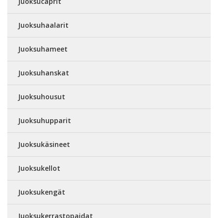
Juoksucaprit
Juoksuhaalarit
Juoksuhameet
Juoksuhanskat
Juoksuhousut
Juoksuhupparit
Juoksukäsineet
Juoksukellot
Juoksukengät
Juoksukerrastopaidat