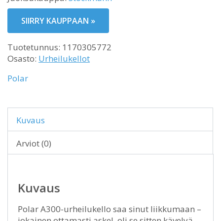
SIIRRY KAUPPAAN »
Tuotetunnus:
1170305772
Osasto:
Urheilukellot
Polar
Kuvaus
Arviot (0)
Kuvaus
Polar A300-urheilukello saa sinut liikkumaan –
jokainen ottamasti askel, oli se sitten kävelyä