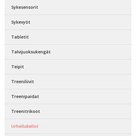
Sykesensorit
Sykevyöt
Tabletit
Talvijuoksukengät
Teipit
Treeniliivit
Treenipaidat
Treenitrikoot
Urheilukellot