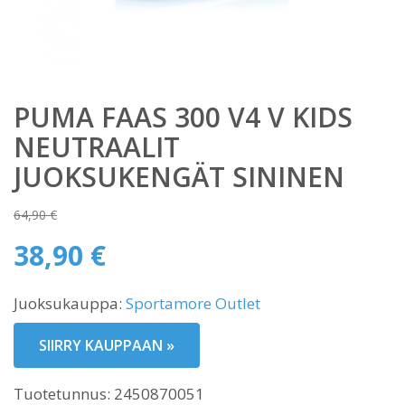
PUMA FAAS 300 V4 V KIDS
NEUTRAALIT
JUOKSUKENGÄT SININEN
64,90
€
Alkuperäinen
38,90
€
hinta
Nykyinen
oli:
Juoksukauppa:
Sportamore Outlet
hinta
64,90 €.
on:
SIIRRY KAUPPAAN »
38,90 €.
Tuotetunnus:
2450870051