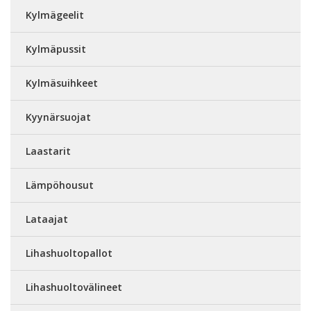
Kylmägeelit
Kylmäpussit
Kylmäsuihkeet
Kyynärsuojat
Laastarit
Lämpöhousut
Lataajat
Lihashuoltopallot
Lihashuoltovälineet