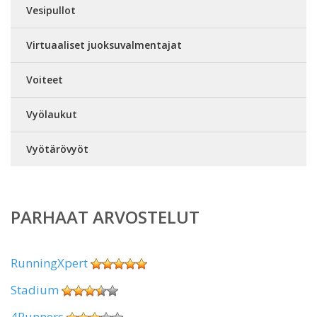
Vesipullot
Virtuaaliset juoksuvalmentajat
Voiteet
Vyölaukut
Vyötärövyöt
PARHAAT ARVOSTELUT
RunningXpert
Stadium
4Runners