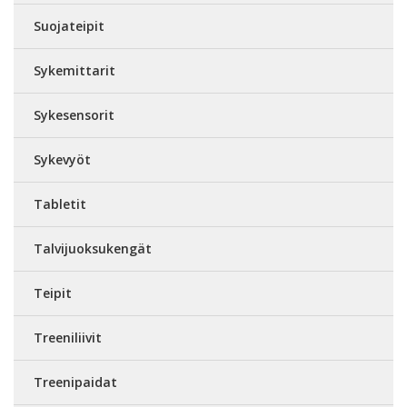
Suojateipit
Sykemittarit
Sykesensorit
Sykevyöt
Tabletit
Talvijuoksukengät
Teipit
Treeniliivit
Treenipaidat