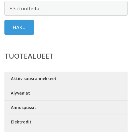
Etsi:
HAKU
TUOTEALUEET
Aktiivisuusrannekkeet
Älyvaa’at
Annospussit
Elektrodit