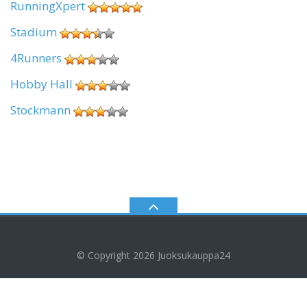
RunningXpert
Stadium
4Runners
Hobby Hall
Stockmann
© Copyright 2026
Juoksukauppa24