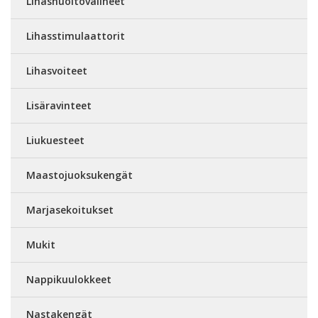
Lihashuoltovälineet
Lihasstimulaattorit
Lihasvoiteet
Lisäravinteet
Liukuesteet
Maastojuoksukengät
Marjasekoitukset
Mukit
Nappikuulokkeet
Nastakengät