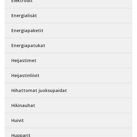
Elektrodit
Energialisät
Energiapaketit
Energiapatukat
Heijastimet
Heijastinliivit
Hihattomat juoksupaidat
Hikinauhat
Huivit
Hupparit