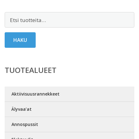
Etsi:
HAKU
TUOTEALUEET
Aktiivisuusrannekkeet
Älyvaa’at
Annospussit