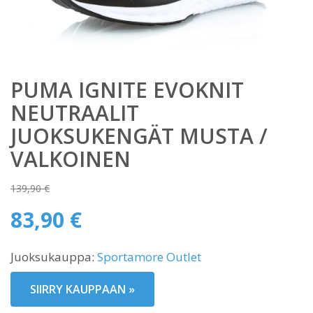
PUMA IGNITE EVOKNIT
NEUTRAALIT
JUOKSUKENGÄT MUSTA /
VALKOINEN
139,90
€
Alkuperäinen
83,90
€
hinta
Nykyinen
oli:
Juoksukauppa:
Sportamore Outlet
hinta
139,90 €.
on:
SIIRRY KAUPPAAN »
83,90 €.