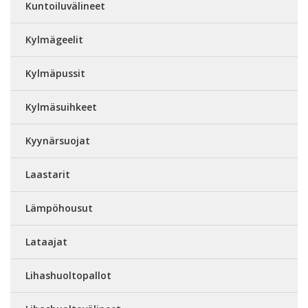
Kuntoiluvälineet
Kylmägeelit
Kylmäpussit
Kylmäsuihkeet
Kyynärsuojat
Laastarit
Lämpöhousut
Lataajat
Lihashuoltopallot