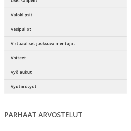
USB-kaapelit
Valoklipsit
Vesipullot
Virtuaaliset juoksuvalmentajat
Voiteet
Vyölaukut
Vyötärövyöt
PARHAAT ARVOSTELUT