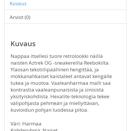
Kuvaus
Arviot (0)
Kuvaus
Nappaa itsellesi tuore retrolookki näillä
naisten Aztrek OG -sneakereilla Reebokilta.
Yläosan tekstiilipäällinen hengittää, ja
mokkanahkaiset kaistaleet antavat kengälle
tukea ja muotoa. Vaaleanharmaa malli saa
kontrastia vaaleanpunaisista ja sinisistä
yksityiskohdista. Hexalite-teknologia tekee
välipohjasta pehmeän ja miellyttävän,
kuvioidun pohjan luodessa pitoa.
Väri: Harmaa
Kohderyhmä: Naiset