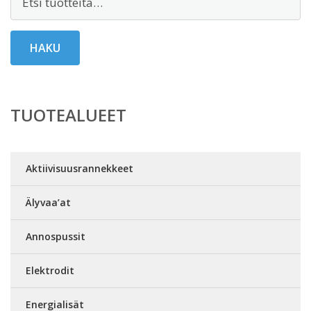
HAKU
TUOTEALUEET
Aktiivisuusrannekkeet
Älyvaa’at
Annospussit
Elektrodit
Energialisät