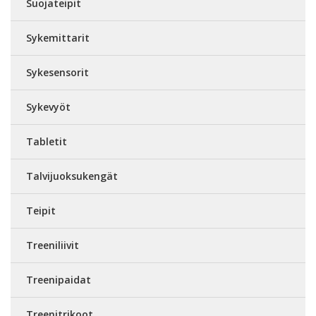
Suojateipit
Sykemittarit
Sykesensorit
Sykevyöt
Tabletit
Talvijuoksukengät
Teipit
Treeniliivit
Treenipaidat
Treenitrikoot