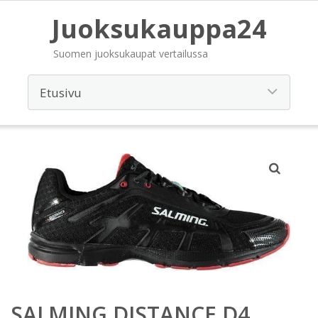
Juoksukauppa24
Suomen juoksukaupat vertailussa
SALMING DISTANCE D4