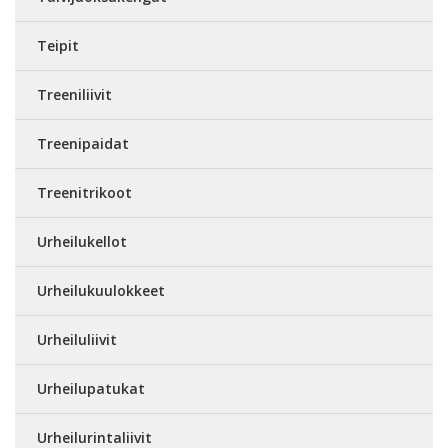
Teipit
Treeniliivit
Treenipaidat
Treenitrikoot
Urheilukellot
Urheilukuulokkeet
Urheiluliivit
Urheilupatukat
Urheilurintaliivit