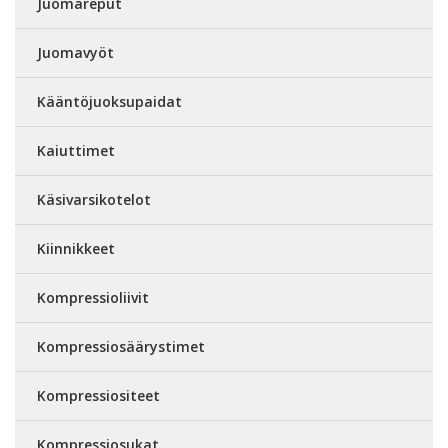
Juomareput
Juomavyöt
Kääntöjuoksupaidat
Kaiuttimet
Käsivarsikotelot
Kiinnikkeet
Kompressioliivit
Kompressiosäärystimet
Kompressiositeet
Kompressiosukat