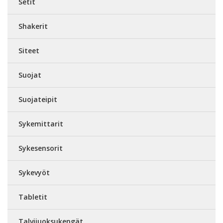
Setit
Shakerit
Siteet
Suojat
Suojateipit
Sykemittarit
Sykesensorit
Sykevyöt
Tabletit
Talvijuoksukengät