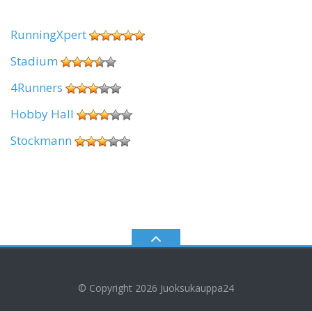
RunningXpert
Stadium
4Runners
Hobby Hall
Stockmann
© Copyright 2026
Juoksukauppa24