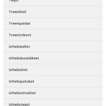
Teipit
Treeniliivit
Treenipaidat
Treenitrikoot
Urheilukellot
Urheilukuulokkeet
Urheiluliivit
Urheilupatukat
Urheilurintaliivit
Urheiluteipit