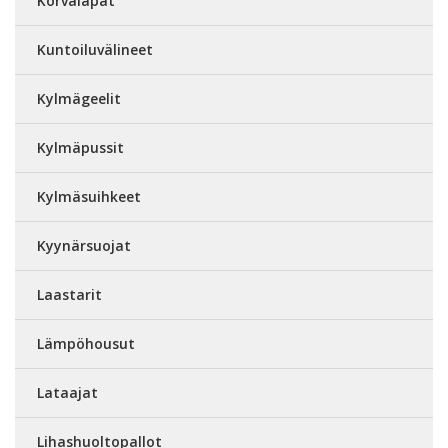
Korvaläpät
Kuntoiluvälineet
Kylmägeelit
Kylmäpussit
Kylmäsuihkeet
Kyynärsuojat
Laastarit
Lämpöhousut
Lataajat
Lihashuoltopallot