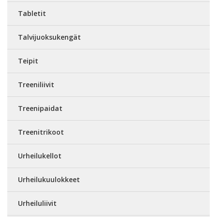
Tabletit
Talvijuoksukengät
Teipit
Treeniliivit
Treenipaidat
Treenitrikoot
Urheilukellot
Urheilukuulokkeet
Urheiluliivit