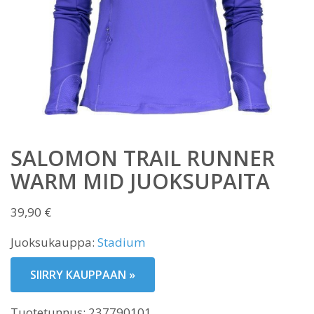
SALOMON TRAIL RUNNER
WARM MID JUOKSUPAITA
39,90
€
Juoksukauppa:
Stadium
SIIRRY KAUPPAAN »
Tuotetunnus:
237790101