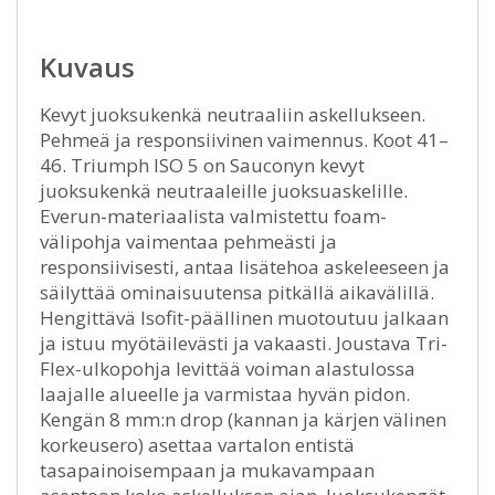
Kuvaus
Kevyt juoksukenkä neutraaliin askellukseen.
Pehmeä ja responsiivinen vaimennus. Koot 41–
46. Triumph ISO 5 on Sauconyn kevyt
juoksukenkä neutraaleille juoksuaskelille.
Everun-materiaalista valmistettu foam-
välipohja vaimentaa pehmeästi ja
responsiivisesti, antaa lisätehoa askeleeseen ja
säilyttää ominaisuutensa pitkällä aikavälillä.
Hengittävä Isofit-päällinen muotoutuu jalkaan
ja istuu myötäilevästi ja vakaasti. Joustava Tri-
Flex-ulkopohja levittää voiman alastulossa
laajalle alueelle ja varmistaa hyvän pidon.
Kengän 8 mm:n drop (kannan ja kärjen välinen
korkeusero) asettaa vartalon entistä
tasapainoisempaan ja mukavampaan