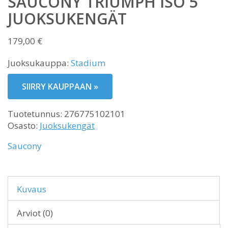
SAUCONY TRIUMPH ISO 5
JUOKSUKENGÄT
179,00
€
Juoksukauppa:
Stadium
SIIRRY KAUPPAAN »
Tuotetunnus:
276775102101
Osasto:
Juoksukengät
Saucony
Kuvaus
Arviot (0)