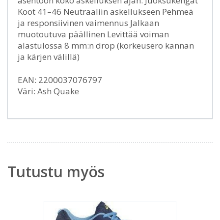
asentoon koko askelluksen ajan. Juoksukengät
Koot 41–46 Neutraaliin askellukseen Pehmeä
ja responsiivinen vaimennus Jalkaan
muotoutuva päällinen Levittää voiman
alastulossa 8 mm:n drop (korkeusero kannan
ja kärjen välillä)
EAN: 2200037076797
Väri: Ash Quake
Tutustu myös