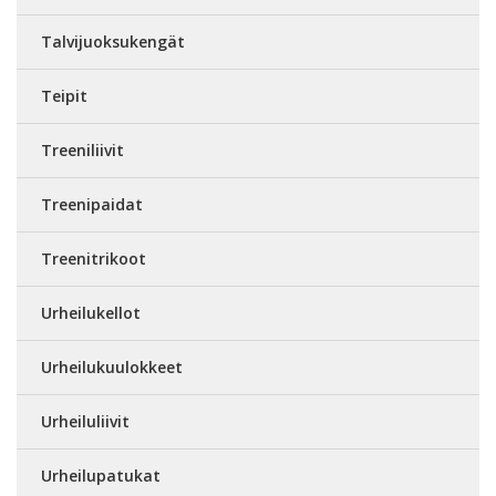
Talvijuoksukengät
Teipit
Treeniliivit
Treenipaidat
Treenitrikoot
Urheilukellot
Urheilukuulokkeet
Urheiluliivit
Urheilupatukat