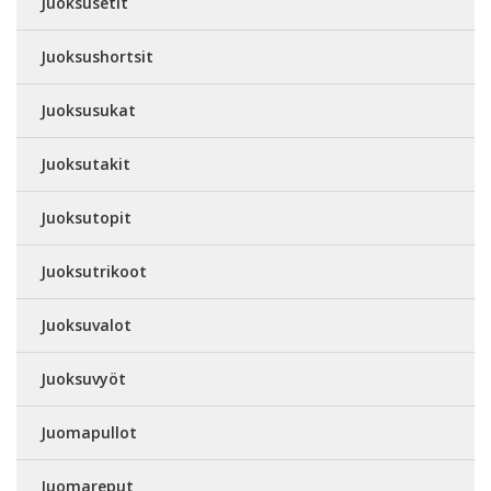
Juoksusetit
Juoksushortsit
Juoksusukat
Juoksutakit
Juoksutopit
Juoksutrikoot
Juoksuvalot
Juoksuvyöt
Juomapullot
Juomareput