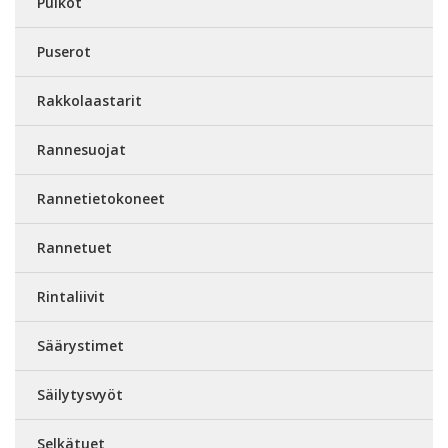
Puikot
Puserot
Rakkolaastarit
Rannesuojat
Rannetietokoneet
Rannetuet
Rintaliivit
Säärystimet
Säilytysvyöt
Selkätuet