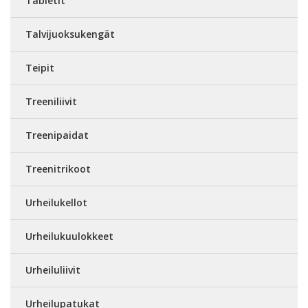
Tabletit
Talvijuoksukengät
Teipit
Treeniliivit
Treenipaidat
Treenitrikoot
Urheilukellot
Urheilukuulokkeet
Urheiluliivit
Urheilupatukat