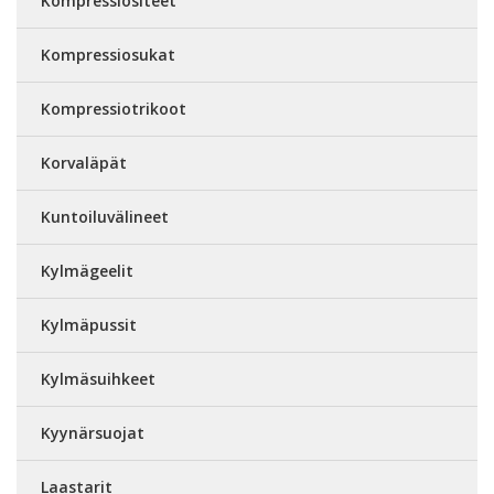
Kompressiositeet
Kompressiosukat
Kompressiotrikoot
Korvaläpät
Kuntoiluvälineet
Kylmägeelit
Kylmäpussit
Kylmäsuihkeet
Kyynärsuojat
Laastarit