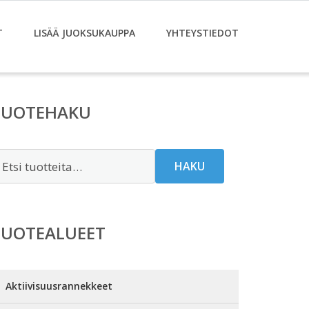
T
LISÄÄ JUOKSUKAUPPA
YHTEYSTIEDOT
TUOTEHAKU
tsi:
HAKU
TUOTEALUEET
Aktiivisuusrannekkeet