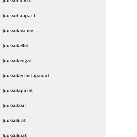
Juoksuhousut
Juoksuhupparit
Juoksukäsineet
Juoksukellot
Juoksukengät
Juoksukerrastopaidat
Juoksulapaset
Juoksulasit
Juoksuliivit
Juoksulipat