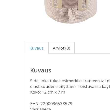
Kuvaus
Arviot (0)
Kuvaus
Side, joka tukee esimerkiksi ranteen tai
elastisuuden säilyttäen. Toistuvassa käyt
Koko: 12 cm x 7 m
EAN: 2200036538579
Väri: Beige