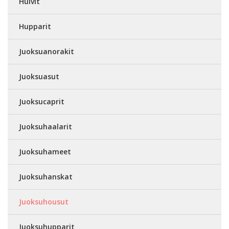
Huivit
Hupparit
Juoksuanorakit
Juoksuasut
Juoksucaprit
Juoksuhaalarit
Juoksuhameet
Juoksuhanskat
Juoksuhousut
Juoksuhupparit