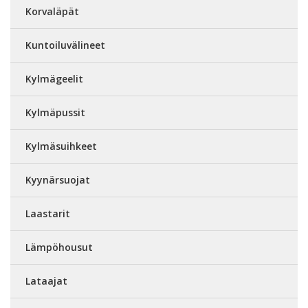
Korvaläpät
Kuntoiluvälineet
Kylmägeelit
Kylmäpussit
Kylmäsuihkeet
Kyynärsuojat
Laastarit
Lämpöhousut
Lataajat