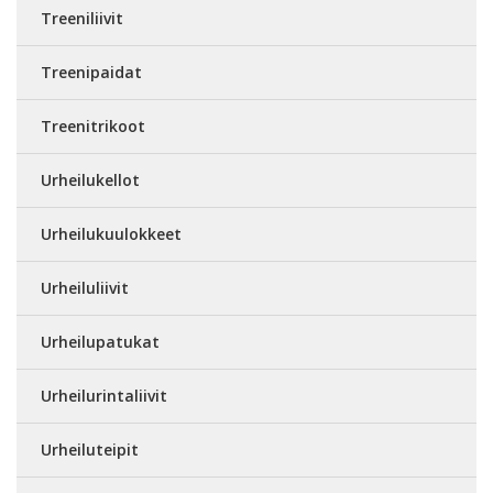
Treeniliivit
Treenipaidat
Treenitrikoot
Urheilukellot
Urheilukuulokkeet
Urheiluliivit
Urheilupatukat
Urheilurintaliivit
Urheiluteipit