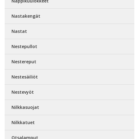
Nappikuulokkeet
Nastakengät
Nastat
Nestepullot
Nestereput
Nestesäiliöt
Nestevyöt
Nilkkasuojat
Nilkkatuet
Otsalamput