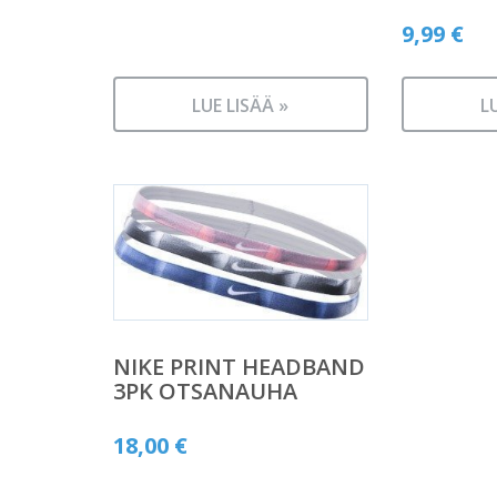
9,99
€
LUE LISÄÄ »
L
NIKE PRINT HEADBAND
3PK OTSANAUHA
18,00
€