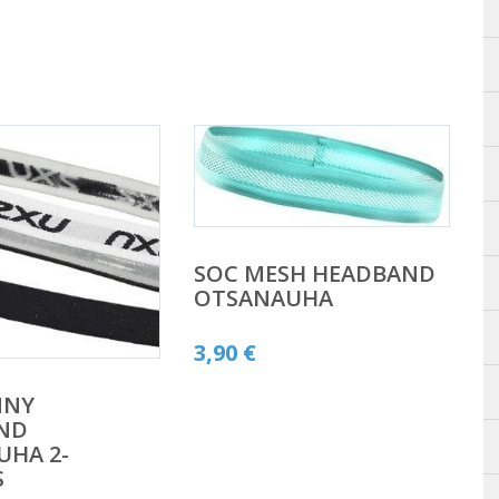
SOC MESH HEADBAND
OTSANAUHA
3,90
€
NNY
ND
UHA 2-
S