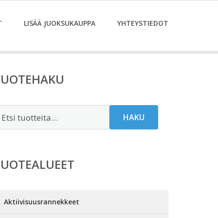
T
LISÄÄ JUOKSUKAUPPA
YHTEYSTIEDOT
TUOTEHAKU
tsi:
HAKU
TUOTEALUEET
Aktiivisuusrannekkeet