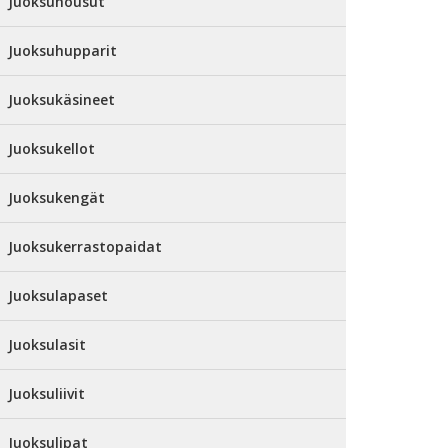
Juoksuhousut
Juoksuhupparit
Juoksukäsineet
Juoksukellot
Juoksukengät
Juoksukerrastopaidat
Juoksulapaset
Juoksulasit
Juoksuliivit
Juoksulipat