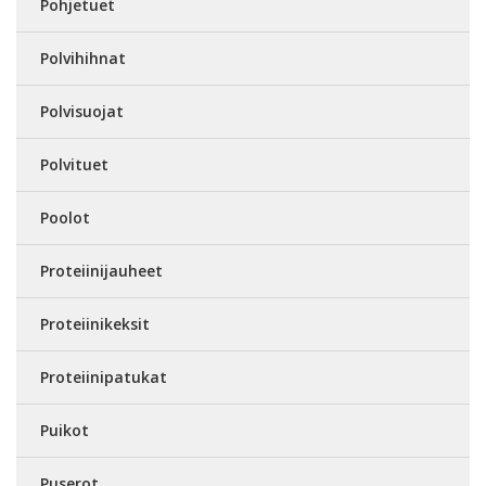
Pohjetuet
Polvihihnat
Polvisuojat
Polvituet
Poolot
Proteiinijauheet
Proteiinikeksit
Proteiinipatukat
Puikot
Puserot