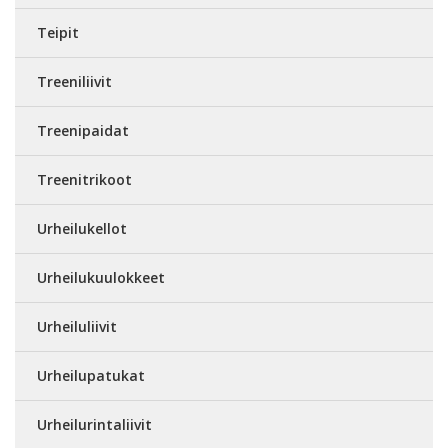
Teipit
Treeniliivit
Treenipaidat
Treenitrikoot
Urheilukellot
Urheilukuulokkeet
Urheiluliivit
Urheilupatukat
Urheilurintaliivit