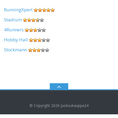
RunningXpert
Stadium
4Runners
Hobby Hall
Stockmann
© Copyright 2026
Juoksukauppa24