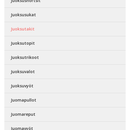
Juoksushortsit
Juoksusukat
Juoksutakit
Juoksutopit
Juoksutrikoot
Juoksuvalot
Juoksuvyöt
Juomapullot
Juomareput
Juomavyöt