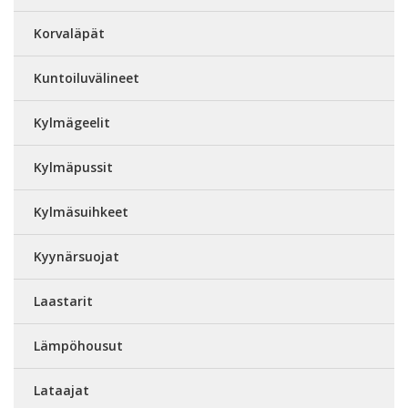
Korvaläpät
Kuntoiluvälineet
Kylmägeelit
Kylmäpussit
Kylmäsuihkeet
Kyynärsuojat
Laastarit
Lämpöhousut
Lataajat