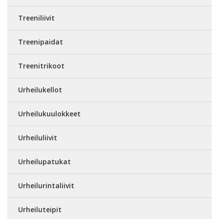
Treeniliivit
Treenipaidat
Treenitrikoot
Urheilukellot
Urheilukuulokkeet
Urheiluliivit
Urheilupatukat
Urheilurintaliivit
Urheiluteipit