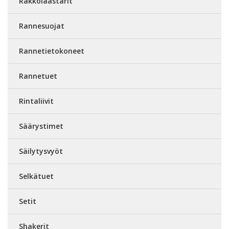
Rakkolaastarit
Rannesuojat
Rannetietokoneet
Rannetuet
Rintaliivit
Säärystimet
Säilytysvyöt
Selkätuet
Setit
Shakerit