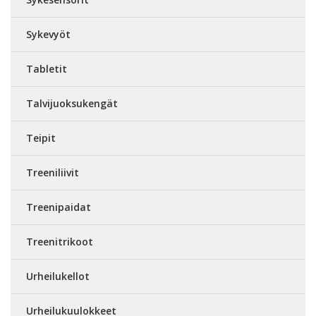
Sykevyöt
Tabletit
Talvijuoksukengät
Teipit
Treeniliivit
Treenipaidat
Treenitrikoot
Urheilukellot
Urheilukuulokkeet