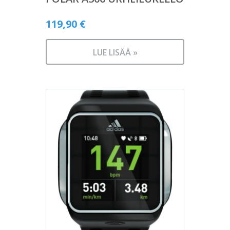
119,90
€
LUE LISÄÄ »