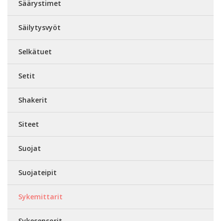
Säärystimet
Säilytysvyöt
Selkätuet
Setit
Shakerit
Siteet
Suojat
Suojateipit
Sykemittarit
Sykesensorit