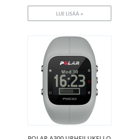
LUE LISÄÄ »
POLAR A300 URHEILUKELLO