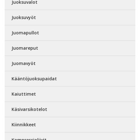
Juoksuvalot
Juoksuvyöt
Juomapullot
Juomareput
Juomavyöt
Kääntöjuoksupaidat
Kaiuttimet
Käsivarsikotelot
Kiinnikkeet
Kompressioliivit