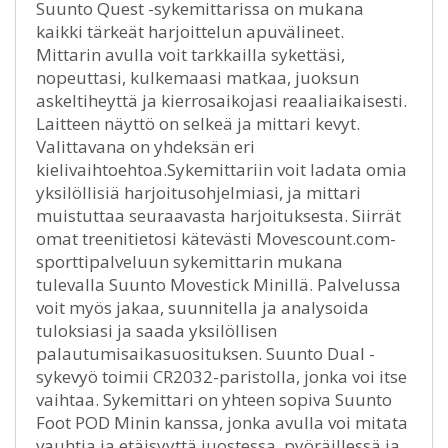
Suunto Quest -sykemittarissa on mukana
kaikki tärkeät harjoittelun apuvälineet.
Mittarin avulla voit tarkkailla sykettäsi,
nopeuttasi, kulkemaasi matkaa, juoksun
askeltiheyttä ja kierrosaikojasi reaaliaikaisesti.
Laitteen näyttö on selkeä ja mittari kevyt.
Valittavana on yhdeksän eri
kielivaihtoehtoa.Sykemittariin voit ladata omia
yksilöllisiä harjoitusohjelmiasi, ja mittari
muistuttaa seuraavasta harjoituksesta. Siirrät
omat treenitietosi kätevästi Movescount.com-
sporttipalveluun sykemittarin mukana
tulevalla Suunto Movestick Minillä. Palvelussa
voit myös jakaa, suunnitella ja analysoida
tuloksiasi ja saada yksilöllisen
palautumisaikasuosituksen. Suunto Dual -
sykevyö toimii CR2032-paristolla, jonka voi itse
vaihtaa. Sykemittari on yhteen sopiva Suunto
Foot POD Minin kanssa, jonka avulla voi mitata
vauhtia ja etäisyyttä juostessa, pyöräillessä ja