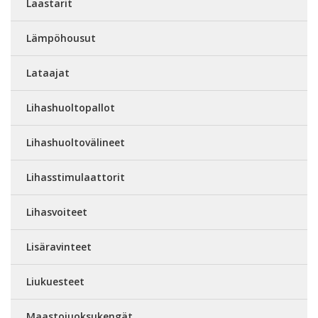
Laastarit
Lämpöhousut
Lataajat
Lihashuoltopallot
Lihashuoltovälineet
Lihasstimulaattorit
Lihasvoiteet
Lisäravinteet
Liukuesteet
Maastojuoksukengät