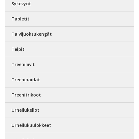
Sykevyöt
Tabletit
Talvijuoksukengät
Teipit
Treeniliivit
Treenipaidat
Treenitrikoot
Urheilukellot
Urheilukuulokkeet