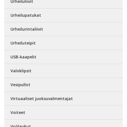
Urheiluliivit
Urheilupatukat
Urheilurintaliivit
Urheiluteipit
USB-kaapelit
Valoklipsit
Vesipullot
Virtuaaliset juoksuvalmentajat
Voiteet
Vyölaukut