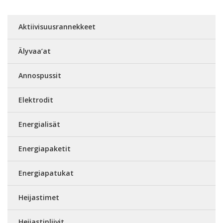
Aktiivisuusrannekkeet
Älyvaa’at
Annospussit
Elektrodit
Energialisät
Energiapaketit
Energiapatukat
Heijastimet
Heijastinliivit