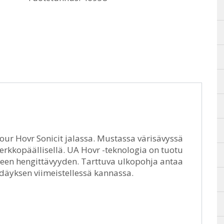
mour Hovr Sonicit jalassa. Mustassa värisävyssä
verkkopäällisellä. UA Hovr -teknologia on tuotu
kseen hengittävyyden. Tarttuva ulkopohja antaa
däyksen viimeistellessä kannassa.