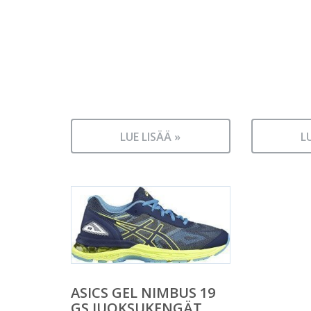
LUE LISÄÄ »
L
ASICS GEL NIMBUS 19
GS JUOKSUKENGÄT