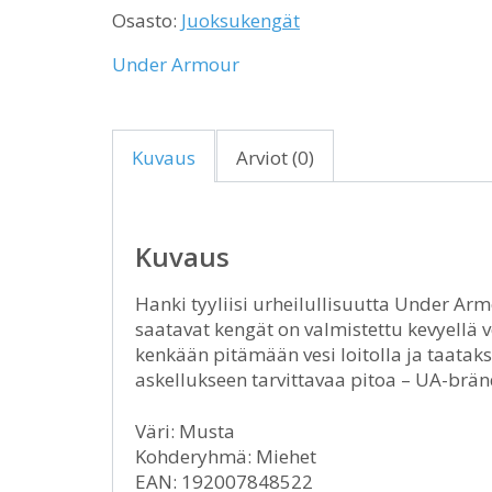
Osasto:
Juoksukengät
Under Armour
Kuvaus
Arviot (0)
Kuvaus
Hanki tyyliisi urheilullisuutta Under Ar
saatavat kengät on valmistettu kevyellä 
kenkään pitämään vesi loitolla ja taata
askellukseen tarvittavaa pitoa – UA-brän
Väri: Musta
Kohderyhmä: Miehet
EAN: 192007848522