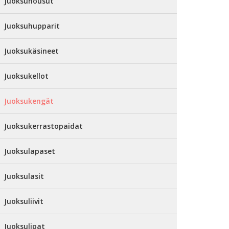
Juoksuhousut
Juoksuhupparit
Juoksukäsineet
Juoksukellot
Juoksukengät
Juoksukerrastopaidat
Juoksulapaset
Juoksulasit
Juoksuliivit
Juoksulipat