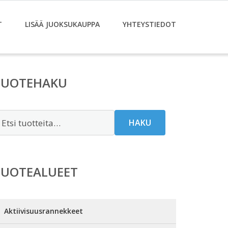
T
LISÄÄ JUOKSUKAUPPA
YHTEYSTIEDOT
TUOTEHAKU
tsi:
HAKU
TUOTEALUEET
Aktiivisuusrannekkeet