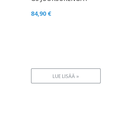
84,90
€
LUE LISÄÄ »