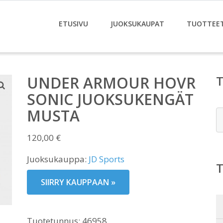
ETUSIVU
JUOKSUKAUPAT
TUOTTEE
UNDER ARMOUR HOVR
SONIC JUOKSUKENGÄT
MUSTA
E
120,00
€
Juoksukauppa:
JD Sports
SIIRRY KAUPPAAN »
Tuotetunnus:
46958