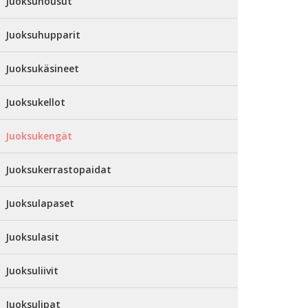
Juoksuhousut
Juoksuhupparit
Juoksukäsineet
Juoksukellot
Juoksukengät
Juoksukerrastopaidat
Juoksulapaset
Juoksulasit
Juoksuliivit
Juoksulipat