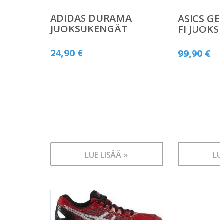
ADIDAS DURAMA
ASICS G
JUOKSUKENGÄT
FI JUOK
24,90
€
99,90
€
LUE LISÄÄ »
L