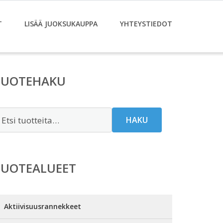
T
LISÄÄ JUOKSUKAUPPA
YHTEYSTIEDOT
TUOTEHAKU
tsi:
HAKU
TUOTEALUEET
Aktiivisuusrannekkeet