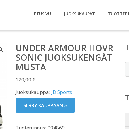
ETUSIVU
JUOKSUKAUPAT
TUOTTEE
UNDER ARMOUR HOVR
SONIC JUOKSUKENGÄT
MUSTA
E
120,00
€
Juoksukauppa:
JD Sports
SIIRRY KAUPPAAN »
Tuotetunnus:
994869