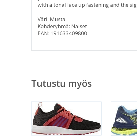
with a tonal lace up fastening and the s
Väri: Musta
Kohderyhmä: Naiset
EAN: 191633409800
Tutustu myös