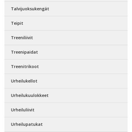
Talvijuoksukengät
Teipit
Treeniliivit
Treenipaidat
Treenitrikoot
Urheilukellot
Urheilukuulokkeet
Urheiluliivit
Urheilupatukat