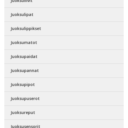
Juoksuliivit
Juoksulipat
Juoksulippikset
Juoksumatot
Juoksupaidat
Juoksupannat
Juoksupipot
Juoksupuserot
Juoksureput
Juoksusensorit