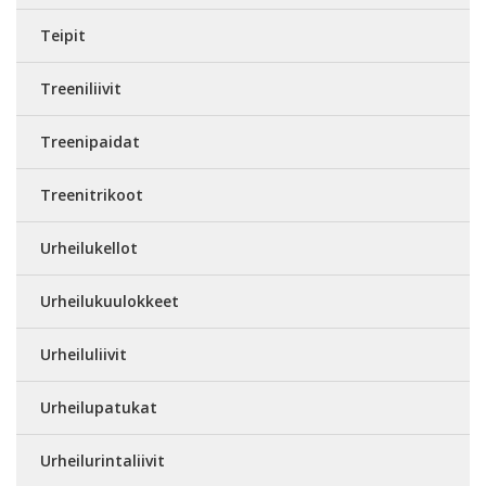
Teipit
Treeniliivit
Treenipaidat
Treenitrikoot
Urheilukellot
Urheilukuulokkeet
Urheiluliivit
Urheilupatukat
Urheilurintaliivit