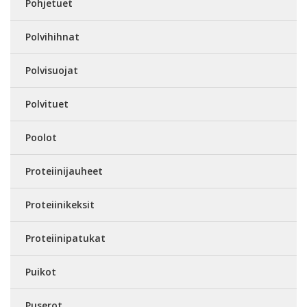
Pohjetuet
Polvihihnat
Polvisuojat
Polvituet
Poolot
Proteiinijauheet
Proteiinikeksit
Proteiinipatukat
Puikot
Puserot