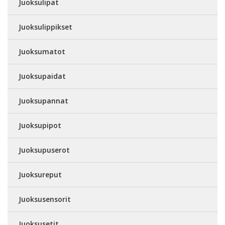
Juoksulipat
Juoksulippikset
Juoksumatot
Juoksupaidat
Juoksupannat
Juoksupipot
Juoksupuserot
Juoksureput
Juoksusensorit
Juoksusetit