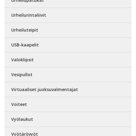
Urheilupatukat
Urheilurintaliivit
Urheiluteipit
USB-kaapelit
Valoklipsit
Vesipullot
Virtuaaliset juoksuvalmentajat
Voiteet
Vyölaukut
Vyötärövyöt