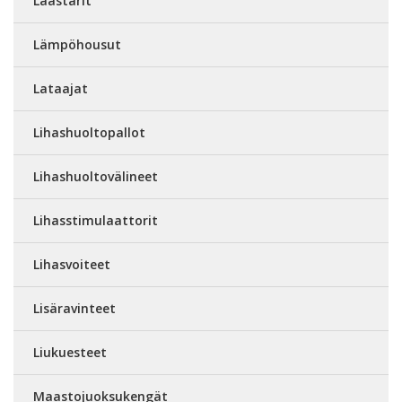
Laastarit
Lämpöhousut
Lataajat
Lihashuoltopallot
Lihashuoltovälineet
Lihasstimulaattorit
Lihasvoiteet
Lisäravinteet
Liukuesteet
Maastojuoksukengät