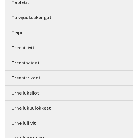
Tabletit
Talvijuoksukengät
Teipit
Treeniliivit
Treenipaidat
Treenitrikoot
Urheilukellot
Urheilukuulokkeet
Urheiluliivit