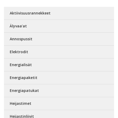
Aktiivisuusrannekkeet
Älyvaa’at
Annospussit
Elektrodit
Energialisät
Energiapaketit
Energiapatukat
Heijastimet
Heijastinliivit