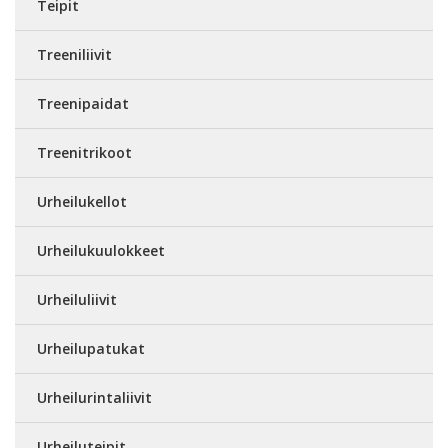
Teipit
Treeniliivit
Treenipaidat
Treenitrikoot
Urheilukellot
Urheilukuulokkeet
Urheiluliivit
Urheilupatukat
Urheilurintaliivit
Urheiluteipit