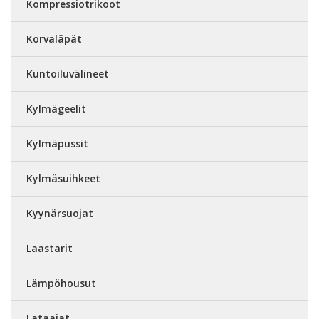
Kompressiotrikoot
Korvaläpät
Kuntoiluvälineet
Kylmägeelit
Kylmäpussit
Kylmäsuihkeet
Kyynärsuojat
Laastarit
Lämpöhousut
Lataajat