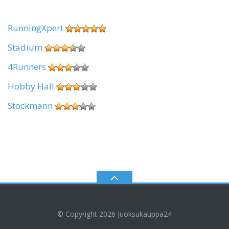
RunningXpert
Stadium
4Runners
Hobby Hall
Stockmann
© Copyright 2026
Juoksukauppa24