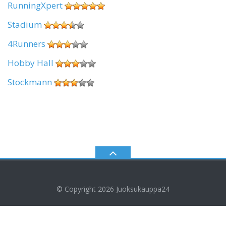
RunningXpert
Stadium
4Runners
Hobby Hall
Stockmann
© Copyright 2026
Juoksukauppa24