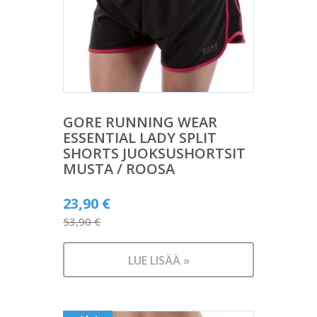
GORE RUNNING WEAR
ESSENTIAL LADY SPLIT
SHORTS JUOKSUSHORTSIT
MUSTA / ROOSA
Alkuperäinen
23,90
€
hinta
53,90
€
Nykyinen
oli:
hinta
53,90 €.
LUE LISÄÄ »
on:
23,90 €.