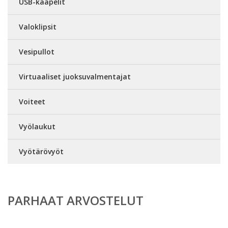
USB-kaapelit
Valoklipsit
Vesipullot
Virtuaaliset juoksuvalmentajat
Voiteet
Vyölaukut
Vyötärövyöt
PARHAAT ARVOSTELUT