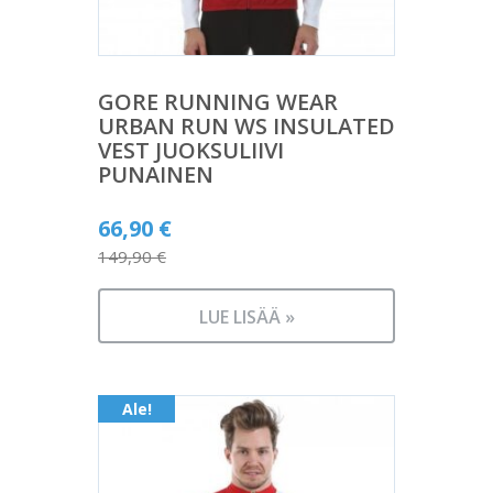
GORE RUNNING WEAR
URBAN RUN WS INSULATED
VEST JUOKSULIIVI
PUNAINEN
Alkuperäinen
66,90
€
hinta
149,90
€
Nykyinen
oli:
hinta
149,90 €.
LUE LISÄÄ »
on:
66,90 €.
Ale!