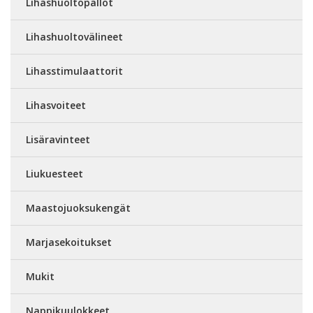
Lihashuoltopallot
Lihashuoltovälineet
Lihasstimulaattorit
Lihasvoiteet
Lisäravinteet
Liukuesteet
Maastojuoksukengät
Marjasekoitukset
Mukit
Nappikuulokkeet