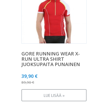
GORE RUNNING WEAR X-
RUN ULTRA SHIRT
JUOKSUPAITA PUNAINEN
Alkuperäinen
39,90
€
hinta
89,90
€
Nykyinen
oli:
hinta
89,90 €.
LUE LISÄÄ »
on: