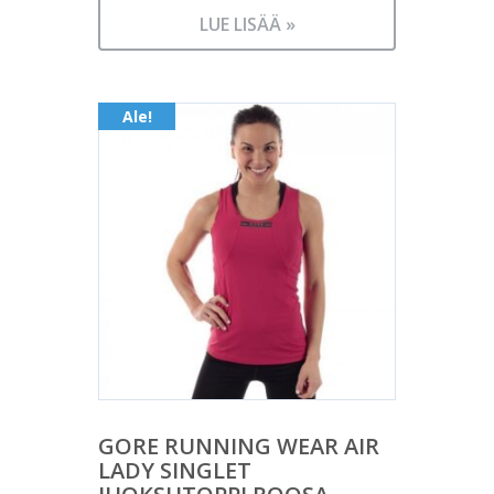
hinta
48,90 €.
LUE LISÄÄ »
on:
21,90 €.
Ale!
GORE RUNNING WEAR AIR
LADY SINGLET