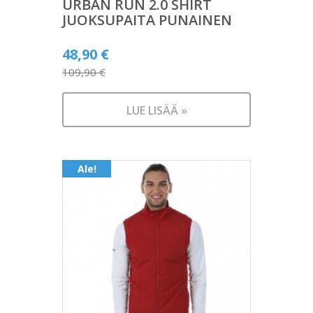
URBAN RUN 2.0 SHIRT
JUOKSUPAITA PUNAINEN
Alkuperäinen
48,90
€
hinta
109,90
€
Nykyinen
oli:
hinta
109,90 €.
LUE LISÄÄ »
on:
48,90 €.
Ale!