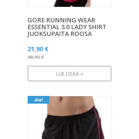
GORE RUNNING WEAR
ESSENTIAL 3.0 LADY SHIRT
JUOKSUPAITA ROOSA
Alkuperäinen
21,90
€
hinta
48,90
€
Nykyinen
oli:
hinta
48,90 €.
LUE LISÄÄ »
on:
21,90 €.
Ale!