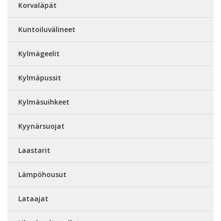
Korvaläpät
Kuntoiluvälineet
Kylmägeelit
Kylmäpussit
Kylmäsuihkeet
Kyynärsuojat
Laastarit
Lämpöhousut
Lataajat