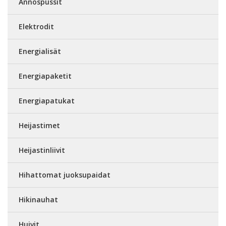
Annospussit
Elektrodit
Energialisät
Energiapaketit
Energiapatukat
Heijastimet
Heijastinliivit
Hihattomat juoksupaidat
Hikinauhat
Huivit