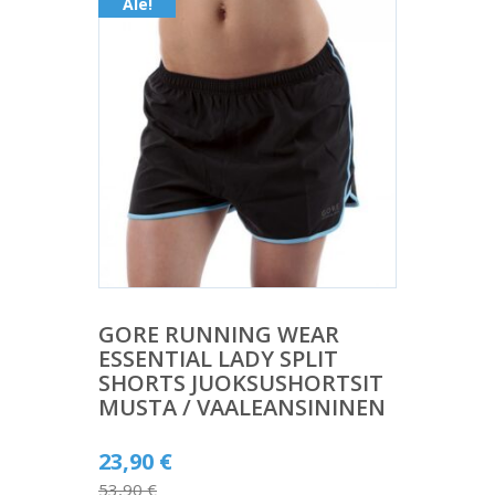
Ale!
GORE RUNNING WEAR
ESSENTIAL LADY SPLIT
SHORTS JUOKSUSHORTSIT
MUSTA / VAALEANSININEN
Alkuperäinen
23,90
€
hinta
53,90
€