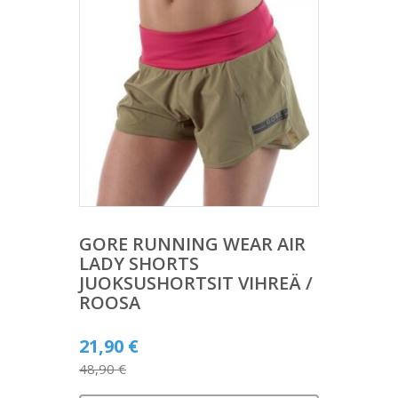
GORE RUNNING WEAR AIR
LADY SHORTS
JUOKSUSHORTSIT VIHREÄ /
ROOSA
Alkuperäinen
21,90
€
hinta
48,90
€
Nykyinen
oli: